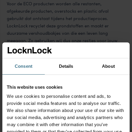
Voor de ECO producten worden alle restanten,
afgekeurde producten, overstocks en plastic afval
gebruikt dat ontstaat tijdens het productieproces.
LocknLock recyclet deze grondstoffen en maakt er
duurzame vershoudbakjes van die een leven lang
meegaan. Zo gebruiken wij dus onze restjes voor jouw
restjes!
Consent
Details
About
100% lucht- en waterdicht
Uniek in kleur: laat je verrassen!
Al onze producten zijn BPA-vrij en PFAS-vrij
This website uses cookies
Geschikt voor magnetron, diepvries en
We use cookies to personalise content and ads, to
vaatwasser (bovenste rek)
provide social media features and to analyse our traffic.
We also share information about your use of our site with
our social media, advertising and analytics partners who
Productinformatie
may combine it with other information that you’ve
provided to them or that they’ve collected from your use