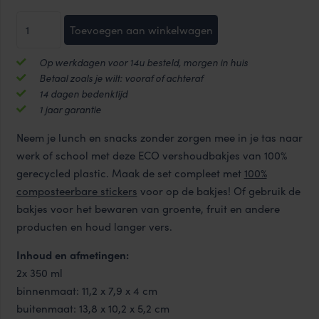
ECO
Toevoegen aan winkelwagen
vershouddozen
set
Op werkdagen voor 14u besteld, morgen in huis
5-
Betaal zoals je wilt: vooraf of achteraf
delig
14 dagen bedenktijd
mix
1 jaar garantie
aantal
Neem je lunch en snacks zonder zorgen mee in je tas naar
werk of school met deze ECO vershoudbakjes van 100%
gerecycled plastic. Maak de set compleet met
100%
composteerbare stickers
voor op de bakjes! Of gebruik de
bakjes voor het bewaren van groente, fruit en andere
producten en houd langer vers.
Inhoud en afmetingen:
2x 350 ml
binnenmaat: 11,2 x 7,9 x 4 cm
buitenmaat: 13,8 x 10,2 x 5,2 cm