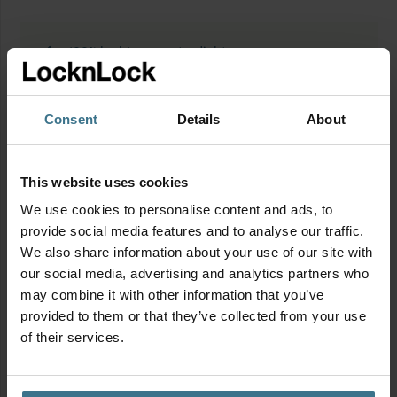
100% lucht- en waterdicht
Uniek in kleur: laat je verrassen!
Al onze producten zijn BPA-vrij en PFAS-vrij
Geschikt voor magnetron, diepvries en
Consent
Details
About
vaatwasser (bovenste rek)
This website uses cookies
Productinformatie
We use cookies to personalise content and ads, to
provide social media features and to analyse our traffic.
We also share information about your use of our site with
Geschikt voor
our social media, advertising and analytics partners who
may combine it with other information that you’ve
provided to them or that they’ve collected from your use
of their services.
Stickervel