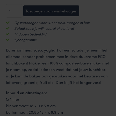
ECO
Toevoegen aan winkelwagen
vershouddozen
set
Op werkdagen voor 14u besteld, morgen in huis
2-
Betaal zoals je wilt: vooraf of achteraf
delig
14 dagen bedenktijd
mix
1 jaar garantie
aantal
Boterhammen, soep, yoghurt of een salade: je neemt het
allemaal zonder problemen mee in deze duurzame ECO
lunchboxen! Plak er een
100% composteerbare sticker
met
je naam op, zodat iedereen weet dat het jouw lunchbox
is. Je kunt de bakjes ook gebruiken voor het bewaren van
leftovers, groente, fruit etc. Dan blijft het langer vers!
Inhoud en afmetingen:
1x 1 liter
binnenmaat: 18 x 11 x 5,8 cm
buitenmaat: 20,5 x 13,4 x 6,9 cm