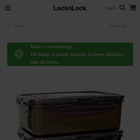
log in
Vorige
Volgende
Kleur = verrassing!
Elk bakje is uniek: kleuren kunnen afwijken
van de foto’s.