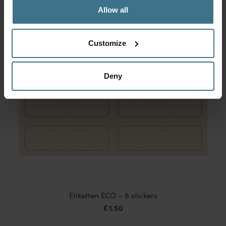
Allow all
Customize
Deny
Etiketten ECO – 8 stickers
1.50
€