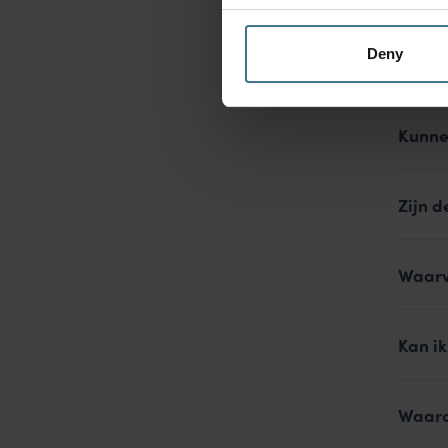
Deny
Zijn d
Kunne
Zijn d
Waarv
Kan ik
Waaro