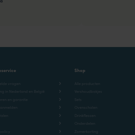
za
nservice
Shop
elde vragen
Alle producten
ng in Nederland en België
Vershoudbakjes
ren en garantie
Sets
aanmelden
Ovenschalen
talen
Drinkflessen
Onderdelen
policy
Zomerkorting