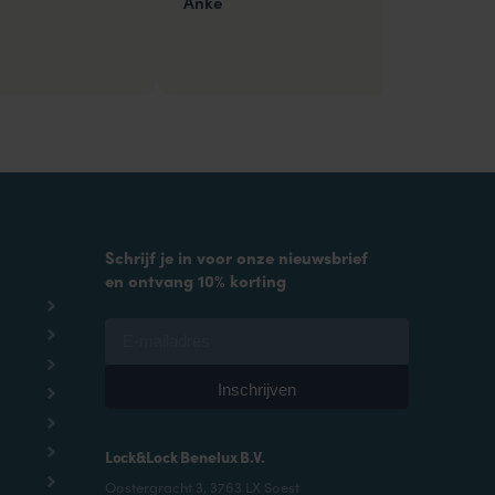
Anke
Schrijf je in voor onze nieuwsbrief
en ontvang 10% korting
Lock&Lock Benelux B.V.
Oostergracht 3, 3763 LX Soest