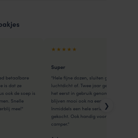
bakjes
★★★★★
Super
oed betaalbare
"Hele fijne dozen, sluiten goed
e is dat ze
luchtdicht af. Twee jaar geleden voor
dus ook de soep is
het eerst in gebruik genomen, ze
men. Snelle
blijven mooi ook na een vaatwasser.
❯
erblij mee!"
Inmiddels een hele serie als aanvulling
gekocht. Ook handig voor in de
camper."