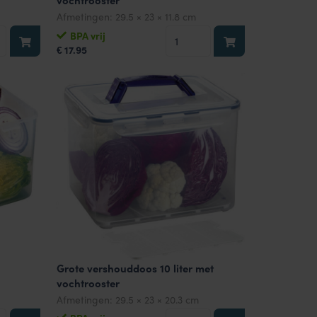
vochtrooster
Afmetingen:
29.5 × 23 × 11.8 cm
uddoos
Vershouddoos
BPA vrij
17.95
5500
€
ml
met
oster
vochtrooster
aantal
Grote vershouddoos 10 liter met
vochtrooster
Afmetingen:
29.5 × 23 × 20.3 cm
uddoos
Grote