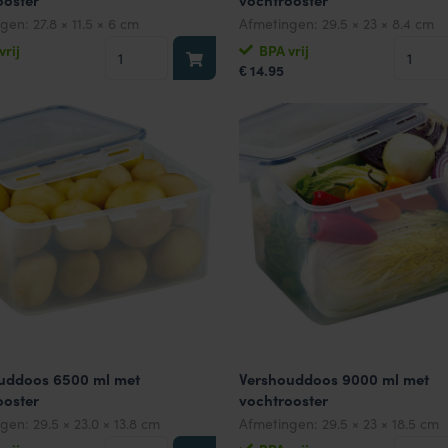
ooster
vochtrooster
ngen:
27.8 × 11.5 × 6 cm
Afmetingen:
29.5 × 23 × 8.4 cm
Vershouddoos
Versho
vrij
BPA vrij
14.95
1000
3900
€
ml
ml
met
met
vochtrooster
vochtro
aantal
aantal
uddoos 6500 ml met
Vershouddoos 9000 ml met
ooster
vochtrooster
ngen:
29.5 × 23.0 × 13.8 cm
Afmetingen:
29.5 × 23 × 18.5 cm
Vershouddoos
Versho