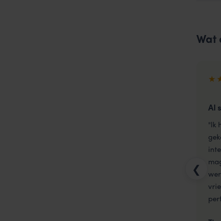
Wat 
★
Al 
"Ik
gek
int
mag
❮
wer
vrie
per