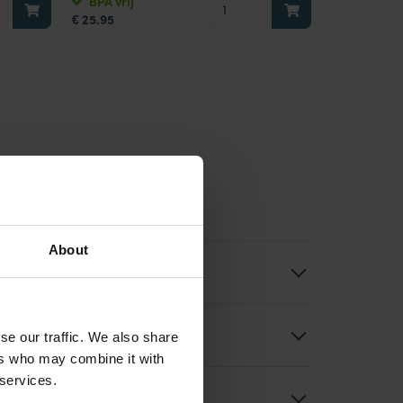
BPA vrij
25.95
vershouddoos
€
10
liter
oster
met
vochtrooster
aantal
bakjes
About
?
se our traffic. We also share
ers who may combine it with
 services.