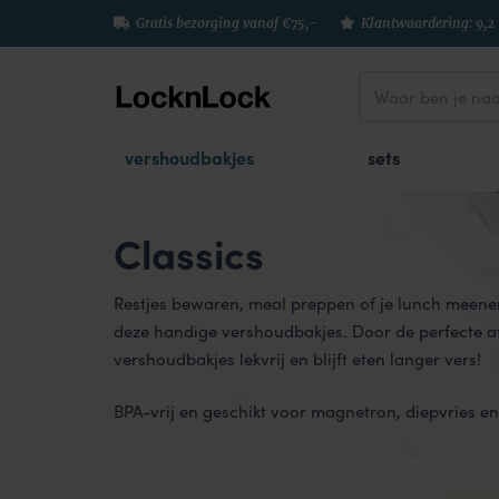
Gratis bezorging vanaf €75,-
Klantwaardering: 9,2
vershoudbakjes
sets
Classics
Restjes bewaren, meal preppen of je lunch meene
deze handige vershoudbakjes. Door de perfecte afs
vershoudbakjes lekvrij en blijft eten langer vers!
BPA-vrij en geschikt voor magnetron, diepvries e