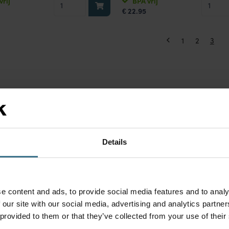
vrij
BPA vrij
22.95
6500
9000
€
ml
ml
met
met
1
2
3
vochtrooster
vochtro
aantal
aantal
gestelde vragen over de Classics vershoud
Details
elk materiaal zijn de Classics vershoudbakjes gemaakt
n de Classics vershoudbakjes producten langer vers?
e content and ads, to provide social media features and to analy
 our site with our social media, advertising and analytics partn
 provided to them or that they’ve collected from your use of their
e Classics vershoudbakjes 100% lekvrij?