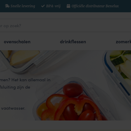
Snelle levering
BPA-vrij
Officiële distributeur Benelux
ovenschalen
drinkflessen
zomerk
men? Het kan allemaal in
luiting zijn de
n vaatwasser.