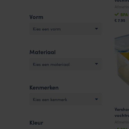
vochtr
Afmeti
BPA 
Vorm
7.95
€
Kies een vorm
Materiaal
Kies een materiaal
Kenmerken
Kies een kenmerk
Versho
vochtr
Kleur
Afmeti