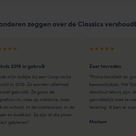
anderen zeggen over de Classics vershoud
★★★★
★★★★★
sinds 2019 in gebruik
Zeer tevreden
 heb mijn bakjes bij een Coop-actie
"Prima kwaliteit en g
ocht in 2019. Ze worden allemaal
bewaarbakjes. Het fijn
ensief gebruikt. Ze gaan de
absoluut lekvrij zijn, 
netron in, mee op vakantie, naar
gemakkelijk mee te ne
k en school, in de vaatwasser, in de
levering. Ik ben er sup
zer en koelkast. Ze zijn al die jaren
Marleen
fect gebleven."