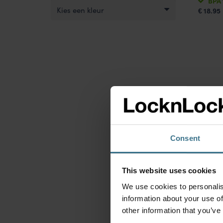
BPA 
Kies een kleur
18.95
€
Veel
Consent
Van w
This website uses cookies
Houde
We use cookies to personalis
information about your use of
other information that you’ve
Zijn d