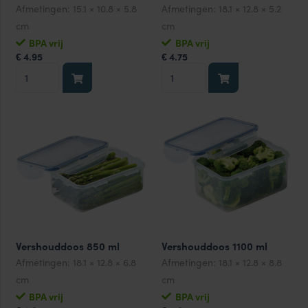
Afmetingen:
15.1 × 10.8 × 5.8
Afmetingen:
18.1 × 12.8 × 5.2
cm
cm
BPA vrij
BPA vrij
4.95
4.75
€
€
Botervloot
Vershouddoos
460
550
ml
ml
aantal
aantal
Vershouddoos 850 ml
Vershouddoos 1100 ml
Afmetingen:
18.1 × 12.8 × 6.8
Afmetingen:
18.1 × 12.8 × 8.8
cm
cm
BPA vrij
BPA vrij