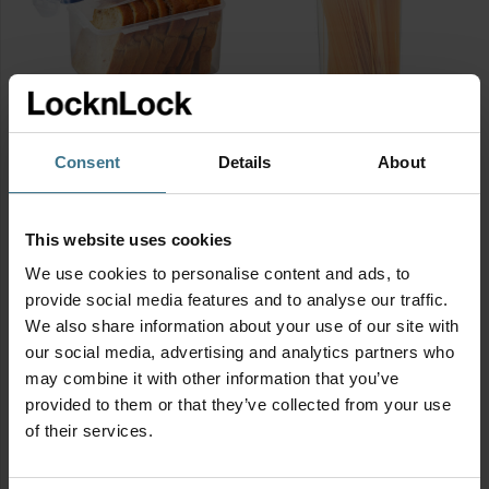
aantal
aantal
Vershouddoos 1900 ml
Spaghetti bewaardoos
Consent
Details
About
2000 ml
Afmetingen:
20.5 × 13.4 × 11.8
Afmetingen:
13.8 × 10.2 × 29.0
cm
cm
BPA vrij
This website uses cookies
7.95
BPA vrij
€
We use cookies to personalise content and ads, to
Vershouddoos
7.95
€
Spaghetti
provide social media features and to analyse our traffic.
1900
bewaardoos
We also share information about your use of our site with
ml
our social media, advertising and analytics partners who
2000
aantal
may combine it with other information that you’ve
ml
Sale
provided to them or that they’ve collected from your use
aantal
of their services.