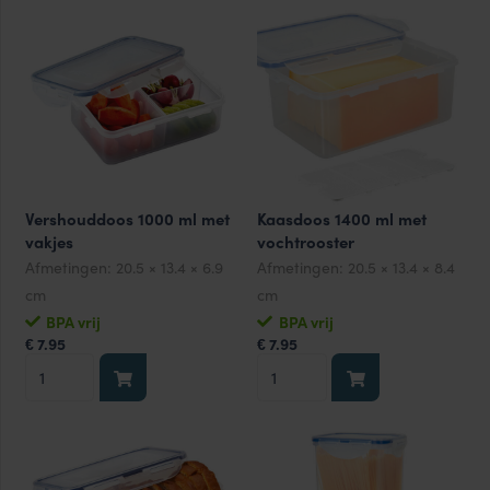
aantal
aantal
Vershouddoos 1000 ml met
Kaasdoos 1400 ml met
vakjes
vochtrooster
Afmetingen:
20.5 × 13.4 × 6.9
Afmetingen:
20.5 × 13.4 × 8.4
cm
cm
BPA vrij
BPA vrij
7.95
7.95
€
€
Vershouddoos
Kaasdoos
1000
1400
ml
ml
met
met
vakjes
vochtrooster