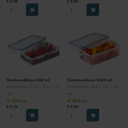
4.95
5.95
€
€
Vershouddoos
Vershouddoos
850
1100
ml
ml
aantal
aantal
Vershouddoos 800 ml
Vershouddoos 1000 ml
Afmetingen:
20.5 × 13.4 × 5.2
Afmetingen:
20.5 × 13.4 × 6.9
cm
cm
BPA vrij
BPA vrij
5.75
5.95
€
€
Vershouddoos
Vershouddoos
800
1000
ml
ml