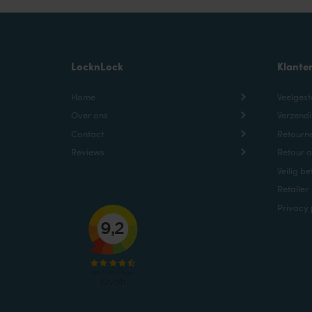
LocknLock
Klante
Home
Veelgest
Over ons
Verzendi
Contact
Retourne
Reviews
Retour 
Veilig be
Retailer
Privacy 