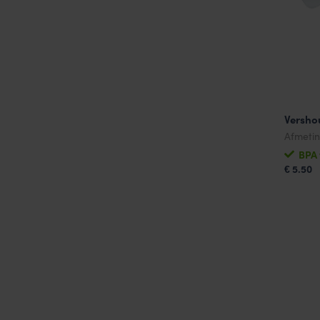
Versho
Afmeti
BPA 
5.50
€