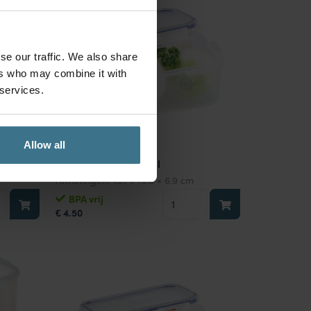
se our traffic. We also share
ers who may combine it with
 services.
Allow all
Vershouddoos 600 ml
Afmetingen:
15.1 × 10.8 × 6.9 cm
uddoos
Vershouddoos
BPA vrij
4.50
600
€
ml
aantal