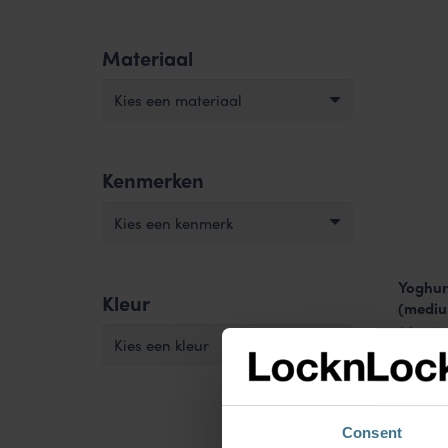
Materiaal
Kies een materiaal
Kenmerken
Kies een kenmerk
Yoghurt
Kleur
(mediu
Afmeti
Kies een kleur
BPA 
9.95
€
Consent