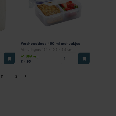
Vershouddoos 460 ml met vakjes
Afmetingen:
15.1 × 10.8 × 5.8 cm
uddoos
Vershouddoos
BPA vrij
4.95
460
€
ml
met
11
…
24
vakjes
aantal