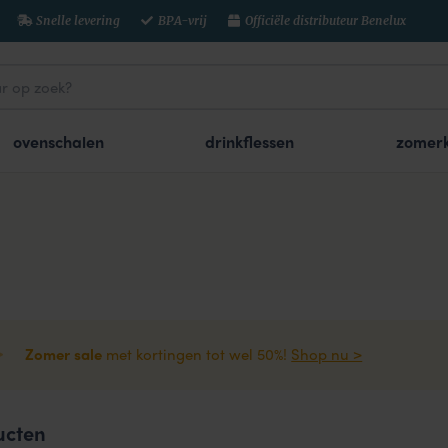
Snelle levering
BPA-vrij
Officiële distributeur Benelux
ovenschalen
drinkflessen
zomerk
Zomer sale
met kortingen tot wel 50%!
Shop nu >
ucten