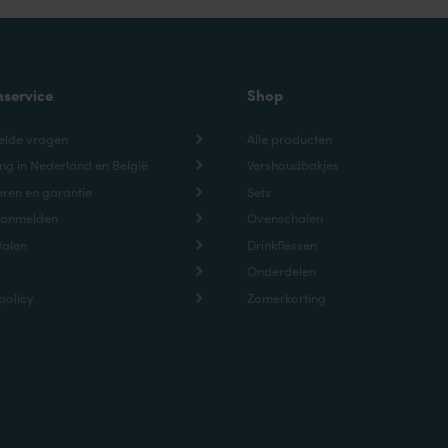
nservice
Shop
elde vragen
Alle producten
ng in Nederland en België
Vershoudbakjes
ren en garantie
Sets
aanmelden
Ovenschalen
talen
Drinkflessen
Onderdelen
policy
Zomerkorting