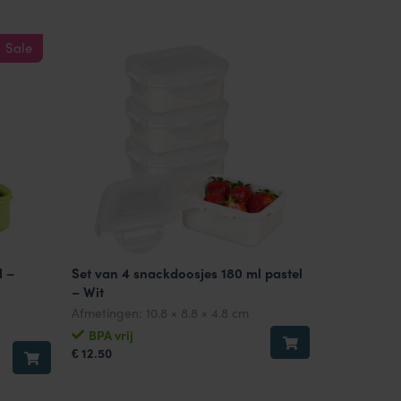
Sale
l –
Set van 4 snackdoosjes 180 ml pastel
– Wit
Afmetingen:
10.8 × 8.8 × 4.8 cm
BPA vrij
12.50
€