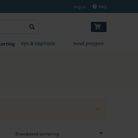
log in
FAQ
orting
tips & inspiratie
meal preppen