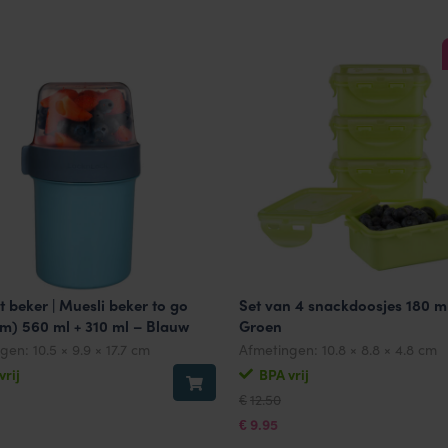
 beker | Muesli beker to go
Set van 4 snackdoosjes 180 m
m) 560 ml + 310 ml – Blauw
Groen
ngen:
10.5 × 9.9 × 17.7 cm
Afmetingen:
10.8 × 8.8 × 4.8 cm
vrij
BPA vrij
Oorspronkelijke
Huidige
12.50
€
prijs
prijs
was:
is:
9.95
€
€12.50.
€9.95.