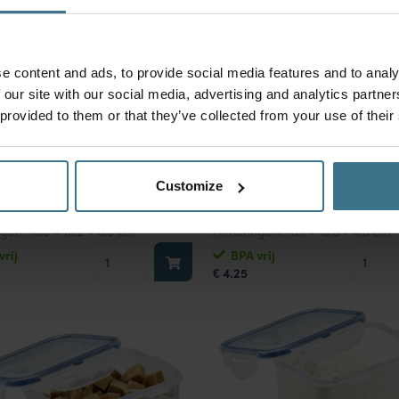
e content and ads, to provide social media features and to analy
 our site with our social media, advertising and analytics partn
 provided to them or that they’ve collected from your use of their
Customize
uddoos 470 ml
Vershouddoos 360 ml
ngen:
13.8 × 10.2 × 6.8 cm
Afmetingen:
15.1 × 10.8 × 4.5 cm
Vershouddoos
Versho
vrij
BPA vrij
4.25
470
360
€
ml
ml
aantal
aantal