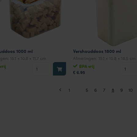
uddoos 1000 ml
Vershouddoos 1800 ml
ngen:
15.1 × 10.8 × 11.7 cm
Afmetingen:
15.1 × 10.8 × 18.5 cm
Vershouddoos
Versho
vrij
BPA vrij
6.95
1000
1800
€
ml
ml
aantal
aantal
1
…
5
6
7
8
9
10