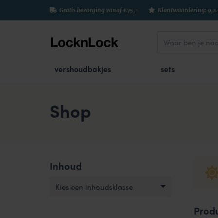
Gratis bezorging vanaf €75,-
Klantwaardering: 9,2
vershoudbakjes
sets
Shop
Inhoud
Kies een inhoudsklasse
Prod