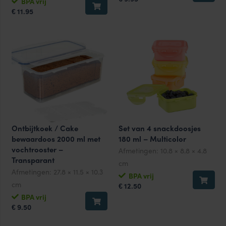
BPA vrij
11.95
€
Ontbijtkoek / Cake
Set van 4 snackdoosjes
bewaardoos 2000 ml met
180 ml – Multicolor
vochtrooster –
Afmetingen:
10.8 × 8.8 × 4.8
Transparant
cm
Afmetingen:
27.8 × 11.5 × 10.3
BPA vrij
cm
12.50
€
BPA vrij
9.50
€