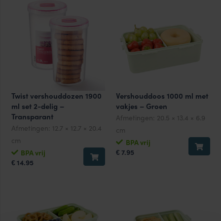
Twist vershouddozen 1900
Vershouddoos 1000 ml met
ml set 2-delig –
vakjes – Groen
Transparant
Afmetingen:
20.5 × 13.4 × 6.9
Afmetingen:
12.7 × 12.7 × 20.4
cm
cm
BPA vrij
7.95
BPA vrij
€
14.95
€