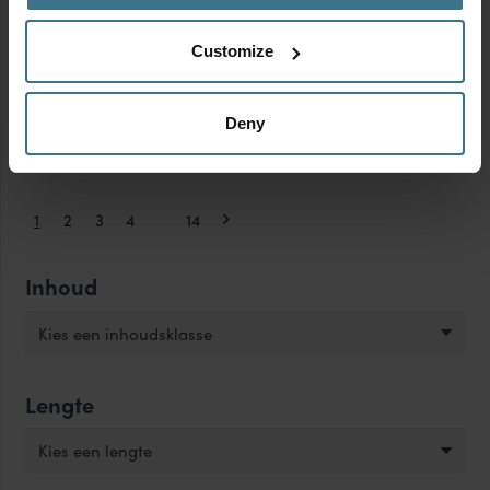
Yoghurt beker | Muesli
Yoghurt beker | Muesli
beker to go (large) 760 ml
beker to go (medium) 560
Customize
+ 310 ml – Roze
ml + 310 ml – Roze
Afmetingen:
10.5 × 9.9 × 21.3
Afmetingen:
10.5 × 9.9 × 17.7
cm
cm
Deny
BPA vrij
BPA vrij
11.95
9.95
€
€
1
2
3
4
…
14
Inhoud
Kies een inhoudsklasse
Lengte
Kies een lengte