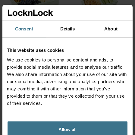
Consent
Details
About
Vershouddoos 1600 ml met
Vershouddoos 460 ml met
vakjes – Groen
vakjes – Groen
Afmetingen:
23.2 × 16.5 × 6.9
Afmetingen:
15.1 × 10.8 × 5.8
This website uses cookies
cm
cm
We use cookies to personalise content and ads, to
BPA vrij
BPA vrij
provide social media features and to analyse our traffic.
8.95
4.95
€
€
We also share information about your use of our site with
our social media, advertising and analytics partners who
may combine it with other information that you’ve
provided to them or that they’ve collected from your use
of their services.
Allow all