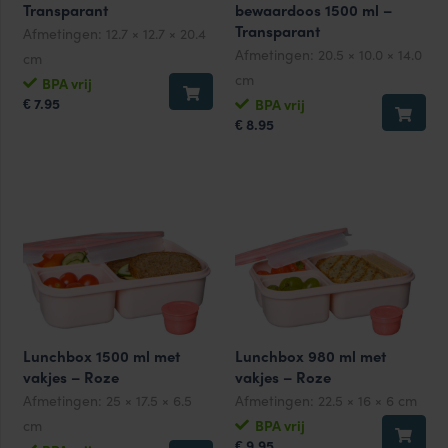
Transparant
bewaardoos 1500 ml –
Transparant
Afmetingen:
12.7 × 12.7 × 20.4
Afmetingen:
20.5 × 10.0 × 14.0
cm
cm
BPA vrij
7.95
BPA vrij
€
8.95
€
Lunchbox 1500 ml met
Lunchbox 980 ml met
vakjes – Roze
vakjes – Roze
Afmetingen:
25 × 17.5 × 6.5
Afmetingen:
22.5 × 16 × 6 cm
cm
BPA vrij
9.95
€