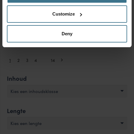
Yoghurt beker | Muesli
Yoghurt beker | Muesli
beker to go (large) 760 ml
beker to go (medium) 560
Customize
+ 310 ml – Roze
ml + 310 ml – Roze
Afmetingen:
10.5 × 9.9 × 21.3
Afmetingen:
10.5 × 9.9 × 17.7
cm
cm
Deny
BPA vrij
BPA vrij
11.95
9.95
€
€
1
2
3
4
…
14
Inhoud
Kies een inhoudsklasse
Lengte
Kies een lengte