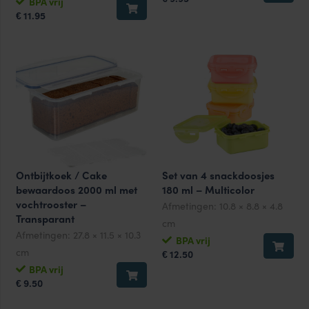
BPA vrij
11.95
€
Ontbijtkoek / Cake
Set van 4 snackdoosjes
bewaardoos 2000 ml met
180 ml – Multicolor
vochtrooster –
Afmetingen:
10.8 × 8.8 × 4.8
Transparant
cm
Afmetingen:
27.8 × 11.5 × 10.3
BPA vrij
cm
12.50
€
BPA vrij
9.50
€