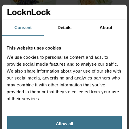
Consent
Details
About
Vershouddoos 1600 ml met
Vershouddoos 460 ml met
vakjes – Groen
vakjes – Groen
Afmetingen:
23.2 × 16.5 × 6.9
Afmetingen:
15.1 × 10.8 × 5.8
This website uses cookies
cm
cm
We use cookies to personalise content and ads, to
BPA vrij
BPA vrij
provide social media features and to analyse our traffic.
8.95
4.95
€
€
We also share information about your use of our site with
our social media, advertising and analytics partners who
may combine it with other information that you’ve
provided to them or that they’ve collected from your use
of their services.
Allow all