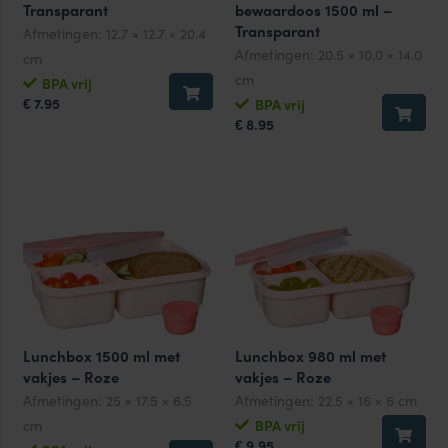
Transparant
bewaardoos 1500 ml –
Transparant
Afmetingen:
12.7 × 12.7 × 20.4
Afmetingen:
20.5 × 10.0 × 14.0
cm
cm
BPA vrij
7.95
BPA vrij
€
8.95
€
Lunchbox 1500 ml met
Lunchbox 980 ml met
vakjes – Roze
vakjes – Roze
Afmetingen:
25 × 17.5 × 6.5
Afmetingen:
22.5 × 16 × 6 cm
cm
BPA vrij
9.95
€