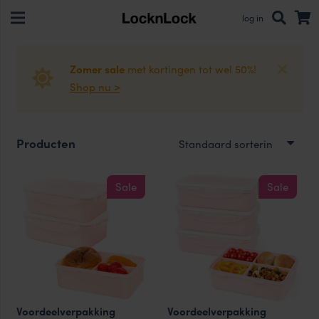
log in
Zomer sale
met kortingen tot wel 50%!
Shop nu >
Producten
Sale
Sale
Voordeelverpakking
Voordeelverpakking