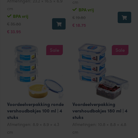
Afmetingen:
23.2 × 16.5 × 6.9
cm
cm
BPA vrij
Oorspronkelijke
Huidige
BPA vrij
19.80
€
prijs
prijs
Oorspronkelijke
Huidige
35.80
€
was:
is:
18.75
€
prijs
prijs
€19.80.
€18.75.
was:
is:
33.95
€
€35.80.
€33.95.
Sale
Sale
Voordeelverpakking ronde
Voordeelverpakking
vershoudbakjes 100 ml | 4
vershoudbakjes 180 ml | 4
stuks
stuks
Afmetingen:
8.9 × 8.9 × 4.3
Afmetingen:
10.8 × 8.8 × 4.8
cm
cm