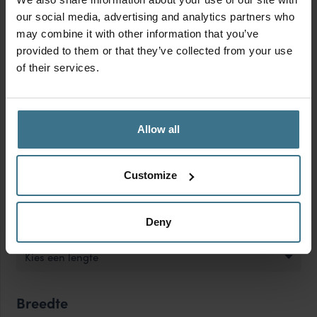
Oorspronkelijke
Huidige
Oorspronkelijke
Huidige
17.00
27.00
our social media, advertising and analytics partners who
€
€
prijs
prijs
prijs
prijs
was:
is:
was:
is:
14.95
24.95
may combine it with other information that you’ve
€
€
€17.00.
€14.95.
€27.00.
€24.95.
Voordeelverpakking
Voordeelverpakking
provided to them or that they’ve collected from your use
vershoudbakjes
vershoudbakjes
of their services.
360
600
ml
ml
1
2
3
4
|
|
Allow all
4
6
Inhoud
stuks
stuks
aantal
aantal
Customize
Kies een inhoudsklasse
Deny
Lengte
Kies een lengte
Breedte