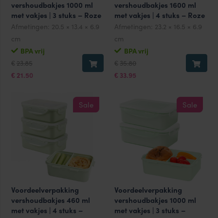
vershoudbakjes 1000 ml
vershoudbakjes 1600 ml
met vakjes | 3 stuks – Roze
met vakjes | 4 stuks – Roze
Afmetingen:
20.5 × 13.4 × 6.9
Afmetingen:
23.2 × 16.5 × 6.9
cm
cm
BPA vrij
BPA vrij
Oorspronkelijke
Huidige
Oorspronkelijke
Huidige
23.85
35.80
€
€
prijs
prijs
prijs
prijs
was:
is:
was:
is:
21.50
33.95
€
€
€23.85.
€21.50.
€35.80.
€33.95.
Sale
Sale
Voordeelverpakking
Voordeelverpakking
vershoudbakjes 460 ml
vershoudbakjes 1000 ml
met vakjes | 4 stuks –
met vakjes | 3 stuks –