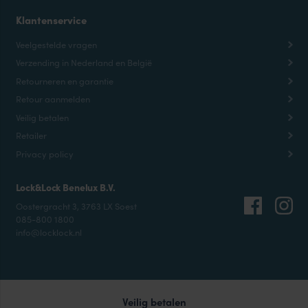
Klantenservice
Veelgestelde vragen
Verzending in Nederland en België
Retourneren en garantie
Retour aanmelden
Veilig betalen
Retailer
Privacy policy
Lock&Lock Benelux B.V.
Oostergracht 3, 3763 LX Soest
085-800 1800
info@locklock.nl
Veilig betalen