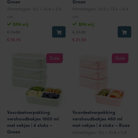
Groen
Groen
Afmetingen:
15.1 × 10.8 × 5.8
Afmetingen:
20.5 × 13.4 × 6.9
cm
cm
BPA vrij
BPA vrij
Oorspronkelijke
Huidige
Oorspronkelijke
Huidige
19.80
23.85
€
€
prijs
prijs
prijs
prijs
was:
is:
was:
is:
18.75
21.50
€
€
€19.80.
€18.75.
€23.85.
€21.50.
Sale
Sale
Voordeelverpakking
Voordeelverpakking
vershoudbakjes 1600 ml
vershoudbakjes 460 ml
met vakjes | 4 stuks –
met vakjes | 4 stuks – Roze
Groen
Afmetingen:
15.1 × 10.8 × 5.8