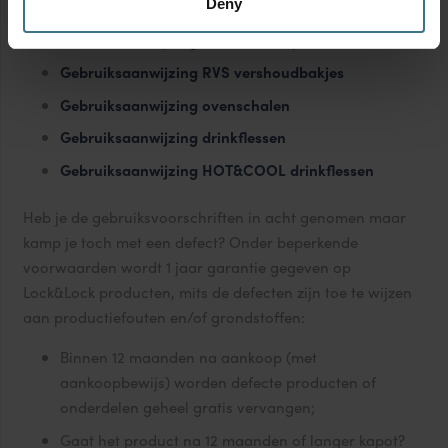
Deny
Gebruiksaanwijzing vershoudbakjes
Gebruiksaanwijzing RVS vershoudbakjes
Gebruiksaanwijzing ovenschalen
Gebruiksaanwijzing drinkflessen
Gebruiksaanwijzing HOT&COOL drinkflessen
Heb je de gebruiksvoorschriften in acht genomen maar
kamp je toch met een defect? Onder beperkende
voorwaarden wordt 1 jaar garantie gegeven op
Lock&Lock producten, mits de defecten zijn toe te wijzen
aan productiefouten en/of grondstoffen:
Binnen 12 maanden na aankoop (met
aankoopbewijs) worden defecte producten of
onderdelen geheel gratis vervangen;
Gaat het product na 12 maanden of langer kapot?