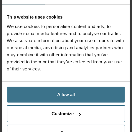
of 085 – 800 18 00.
GARANTIE
This website uses cookies
Ondanks de hoge kwaliteit van de Lock&Lock producten
We use cookies to personalise content and ads, to
kan het voorkomen dat je een product ontvangt dat niet
provide social media features and to analyse our traffic.
aan de eisen voldoet. In dat geval bieden we graag zo
We also share information about your use of our site with
snel mogelijk een passende oplossing. Wanneer een
our social media, advertising and analytics partners who
product defect is op het moment dat je het ontvangt,
may combine it with other information that you’ve
neem dan direct contact op met onze
klantenservice:
provided to them or that they’ve collected from your use
of their services.
T: 085-8001800 (werkdagen van 09:00-17:00)
E:
info@locklock.nl
GEBRUIKSVOORSCHRIFTEN
Allow all
De verschillende productcategorieën van Lock&Lock
Customize
hebben een gebruiksaanwijzing. Neem deze
gebruiksvoorschriften in acht voor een lange levensduur
en optimaal gebruik van de producten.