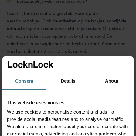
Betaal zoals je wilt: vooraf of achteraf
aantal
Beschrijfbare etiketten, geschikt voor op de
vershoudbakjes. Plak de etiketten op de bakjes, schrijf de
inhoud erop en creëer overzicht in je keuken. Of gebruik
als naamsticker voor op je snack- of lunchbox! De
etiketten zijn verwijderbaar en herbruikbaar. Afmetingen
van het etiket 6 x 2 cm, 12 stuks op vel.
Geschikt voor de vaatwasser
Beschrijfbaar
Consent
Details
About
Verwijderbaar en herbruikbaar
This website uses cookies
We use cookies to personalise content and ads, to
Productinformatie
provide social media features and to analyse our traffic.
We also share information about your use of our site with
Geschikt voor
our social media, advertising and analytics partners who