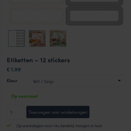
Etiketten – 12 stickers
1.99
€
Kleur
Op voorraad
Etiketten
Toevoegen aan winkelwagen
-
12
Op werkdagen voor 14u besteld, morgen in huis
stickers