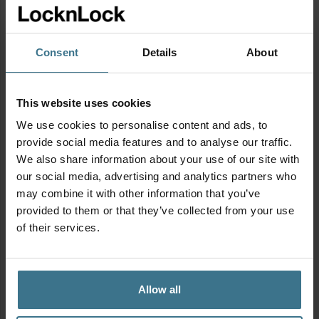
Deksel geschikt voor de stapelbare bakjes van 520 ml
Multicolor
(
HSM8430
). De productcode vind je onderop het bakje.
Mix
Je bestelt deze deksel per stuk.
520ml
Consent
Details
About
aantal
Afmetingen van de deksel: 12.5 x 12.5 cm (zonder clipjes).
This website uses cookies
Los onderdeel
We use cookies to personalise content and ads, to
Al onze producten zijn BPA-vrij en PFAS-vrij
provide social media features and to analyse our traffic.
Geschikt voor magnetron, vaatwasser en
We also share information about your use of our site with
our social media, advertising and analytics partners who
diepvries
may combine it with other information that you’ve
provided to them or that they’ve collected from your use
of their services.
Productinformatie
Geschikt voor
Allow all