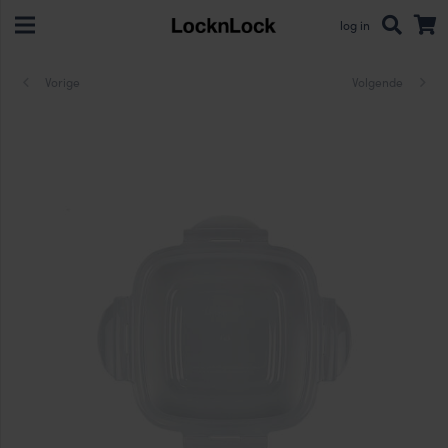
log in
Vorige
Volgende