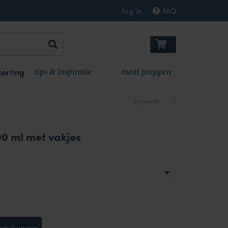
log in
FAQ
orting
tips & inspiratie
meal preppen
Volgende
0 ml met vakjes
inkelwagen