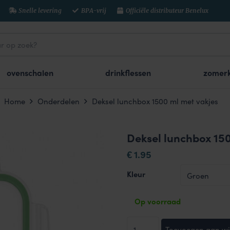
Snelle levering
BPA-vrij
Officiële distributeur Benelux
ovenschalen
drinkflessen
zomerk
Home
Onderdelen
Deksel lunchbox 1500 ml met vakjes
Deksel lunchbox 150
1.95
€
Kleur
Op voorraad
Deksel
Toevoegen aan w