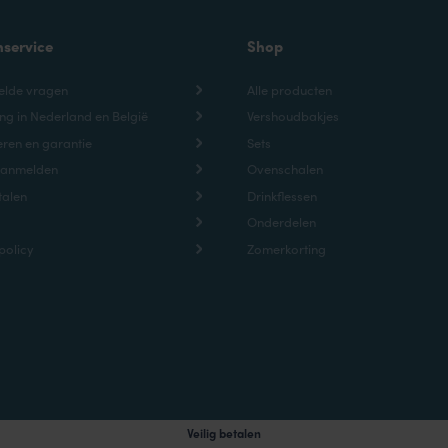
nservice
Shop
elde vragen
Alle producten
ng in Nederland en België
Vershoudbakjes
ren en garantie
Sets
aanmelden
Ovenschalen
talen
Drinkflessen
Onderdelen
policy
Zomerkorting
Veilig betalen