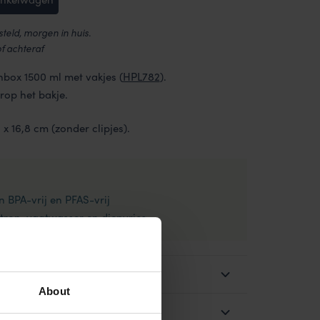
eld, morgen in huis.
of achteraf
hbox 1500 ml met vakjes (
HPL782
).
rop het bakje.
x 16,8 cm (zonder clipjes).
n BPA-vrij en PFAS-vrij
ron, vaatwasser en diepvries
About