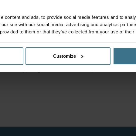
e content and ads, to provide social media features and to analy
 our site with our social media, advertising and analytics partn
 provided to them or that they’ve collected from your use of their
 heb je een nieuwe
 alle losse onderdelen voor
Customize
ang gebruik maken van je
roduct dat jij nodig hebt er