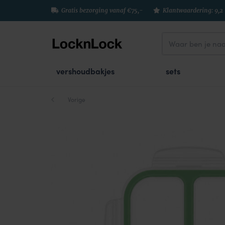
Gratis bezorging vanaf €75,-
Klantwaardering: 9,2
vershoudbakjes
sets
Vorige