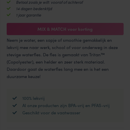
Betaal zoals je wilt: vooraf of achteraf
550
14 dagen bedenktijd
ml
1 jaar garantie
aantal
MIX & MATCH voor korting
Neem je water, een sapje of smoothie gemakkelijk en
lekvrij mee naar werk, school of voor onderweg in deze
stevige waterfles. De fles is gemaakt van Tritan™
(Copolyester), een helder en zeer sterk materiaal.
Daardoor gaat de waterfles lang mee en is het een
duurzame keuze!
100% lekvrij
Al onze producten zijn BPA-vrij en PFAS-vrij
Geschikt voor de vaatwasser