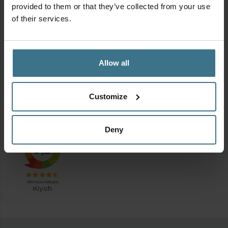
provided to them or that they’ve collected from your use
of their services.
Allow all
MIX & MATCH | Alles voor de lunch to go
Oorspronkelijke
Huidige
Vanaf:
14.85
13.37
€
€
Customize
prijs
prijs
was:
is:
€14.85.
€13.37.
Deny