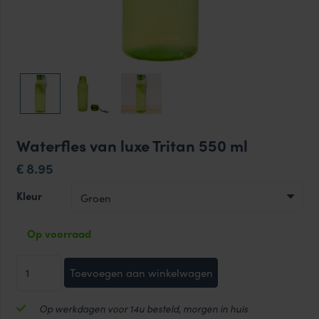
Waterfles van luxe Tritan 550 ml
8.95
€
Kleur
Op voorraad
Waterfles
Toevoegen aan winkelwagen
van
luxe
Op werkdagen voor 14u besteld, morgen in huis
Tritan