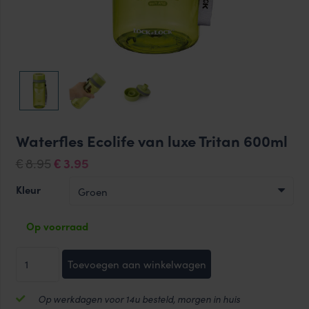
Waterfles Ecolife van luxe Tritan 600ml
Oorspronkelijke
Huidige
8.95
3.95
€
€
prijs
prijs
Kleur
was:
is:
€8.95.
€3.95.
Op voorraad
Waterfles
Toevoegen aan winkelwagen
Ecolife
van
Op werkdagen voor 14u besteld, morgen in huis
luxe