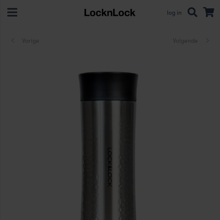
log in
Vorige
Volgende