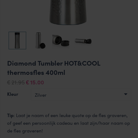
Diamond Tumbler HOT&COOL
thermosfles 400ml
Oorspronkelijke
Huidige
21.95
15.00
€
€
prijs
prijs
Kleur
was:
is:
€21.95.
€15.00.
Tip
: Laat je naam of een leuke quote op de fles graveren,
of geef een persoonlijk cadeau en laat zijn/haar naam op
de fles graveren!