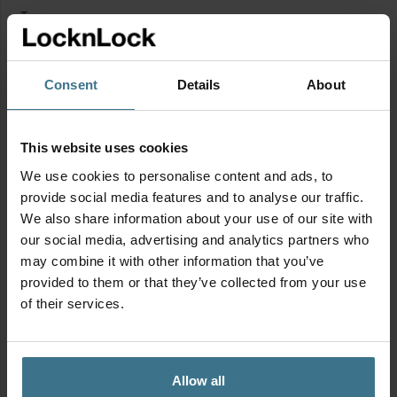
problemen mee in je tas! En door de brede opening kan je
Toon meer
‘m na gebruik gemakkelijk schoonmaken.
Minstens 6 tot 10 uur warm of koud
Consent
Details
About
100% lekvrij
Al onze producten zijn BPA-vrij en PFAS-vrij
This website uses cookies
We use cookies to personalise content and ads, to
Productinformatie
provide social media features and to analyse our traffic.
We also share information about your use of our site with
our social media, advertising and analytics partners who
Geschikt voor
may combine it with other information that you’ve
provided to them or that they’ve collected from your use
of their services.
Allow all