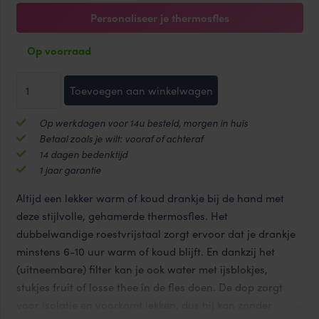
Personaliseer je thermosfles
Op voorraad
Diamond
Toevoegen aan winkelwagen
Tumbler
HOT&COOL
Op werkdagen voor 14u besteld, morgen in huis
thermosfles
Betaal zoals je wilt: vooraf of achteraf
400ml
14 dagen bedenktijd
aantal
1 jaar garantie
Altijd een lekker warm of koud drankje bij de hand met
deze stijlvolle, gehamerde thermosfles. Het
dubbelwandige roestvrijstaal zorgt ervoor dat je drankje
minstens 6-10 uur warm of koud blijft. En dankzij het
(uitneembare) filter kan je ook water met ijsblokjes,
stukjes fruit of losse thee in de fles doen. De dop zorgt
voor isolatie en voorkomt lekken, dus hij kan zonder