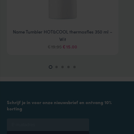
Name Tumbler HOT&COOL thermosfles 350 ml –
Wit
Oorspronkelijke
Huidige
19.95
15.00
€
€
prijs
prijs
was:
is:
€19.95.
€15.00.
Schrijf je in voor onze nieuwsbrief en ontvang 10%
korting