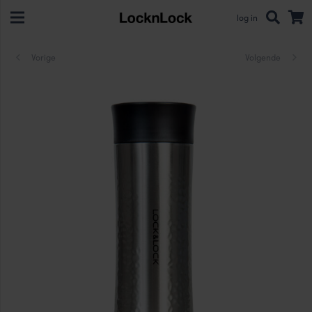
log in
Vorige
Volgende