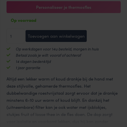
Personaliseer je thermosfles
Op voorraad
Diamond
Toevoegen aan winkelwagen
Tumbler
HOT&COOL
Op werkdagen voor 14u besteld, morgen in huis
thermosfles
Betaal zoals je wilt: vooraf of achteraf
400ml
14 dagen bedenktijd
aantal
1 jaar garantie
Altijd een lekker warm of koud drankje bij de hand met
deze stijlvolle, gehamerde thermosfles. Het
dubbelwandige roestvrijstaal zorgt ervoor dat je drankje
minstens 6-10 uur warm of koud blijft. En dankzij het
(uitneembare) filter kan je ook water met ijsblokjes,
stukjes fruit of losse thee in de fles doen. De dop zorgt
voor isolatie en voorkomt lekken, dus hij kan zonder