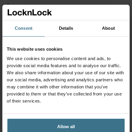
problemen mee in je tas! En door de brede opening kan je
Toon meer
‘m na gebruik gemakkelijk schoonmaken.
Minstens 6 tot 10 uur warm of koud
Consent
Details
About
100% lekvrij
Al onze producten zijn BPA-vrij en PFAS-vrij
This website uses cookies
We use cookies to personalise content and ads, to
Productinformatie
provide social media features and to analyse our traffic.
We also share information about your use of our site with
our social media, advertising and analytics partners who
Geschikt voor
may combine it with other information that you’ve
provided to them or that they’ve collected from your use
of their services.
Allow all