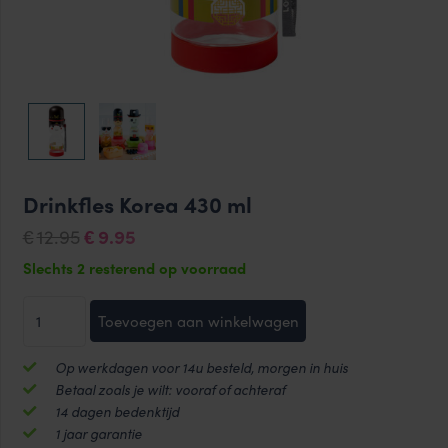
Drinkfles Korea 430 ml
Oorspronkelijke
Huidige
12.95
9.95
€
€
prijs
prijs
Slechts 2 resterend op voorraad
was:
is:
Drinkfles
€12.95.
€9.95.
Toevoegen aan winkelwagen
Korea
430
Op werkdagen voor 14u besteld, morgen in huis
ml
Betaal zoals je wilt: vooraf of achteraf
aantal
14 dagen bedenktijd
1 jaar garantie