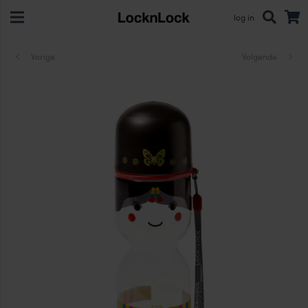
log in
Vorige
Volgende