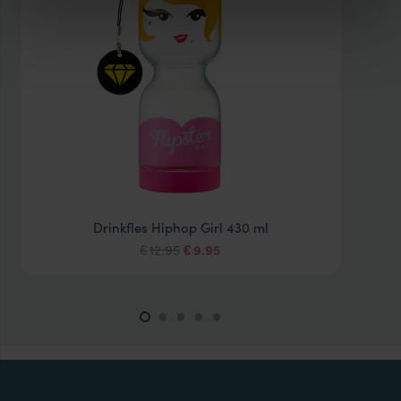
Drinkfles Hiphop Girl 430 ml
Oorspronkelijke
Huidige
12.95
9.95
€
€
prijs
prijs
was:
is:
€12.95.
€9.95.