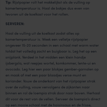
Tip
: Rijstpapier rolt het makkelijkst als de vulling op
kamertemperatuur is. Haal de bakjes dus even van
tevoren uit de koelkast voor het rollen.
SERVEREN:
Haal de vulling uit de koelkast zodat alles op
kamertemperatuur is. Week een velletje rijstpapier
ongeveer 15-20 seconden in een schaal met warm water
totdat het volledig zacht en buigbaar is. Leg het op een
snijplank. Verdeel in het midden een klein handje
ijsbergsla, wat reepjes wortel, komkommer, lente-ui en
avocado. Leg hier een paar blokjes gember-garnalen op
en maak af met een paar blaadjes verse munt en
koriander. Vouw de onderkant van het rijstpapier strak
over de vulling, vouw vervolgens de zijkanten naar
binnen en rol de loempia strak door naar boven. Herhaal
dit voor de rest van de vellen. Serveer de loempia’s direct
op een mooie schaal met de hoisinsaus en de frisse,