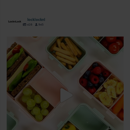
locklocknl
428
945
locklocknl
Aug 18