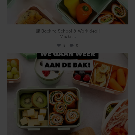
🎒 Back to School & Work deal!
Mix &
...
8
0
locklocknl
Aug 14