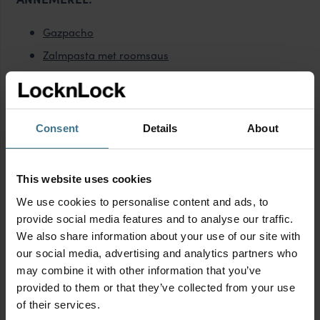
Gazpacho
Zalmpasta met roomsaus
Groene risotto
LOCKNLOCK VERSHOUDBAKJES
Consent
Details
About
Voor het meal preppen van deze Vietnamese loempia’s
zijn goede, luchtdichte vershoudbakjes onmisbaar. De
This website uses cookies
vershoudbakjes van LocknLock
zorgen ervoor dat de
We use cookies to personalise content and ads, to
garnalen, groenten en dipsaus elk apart vers blijven tot je
provide social media features and to analyse our traffic.
ze nodig hebt. Ideaal om alles georganiseerd klaar te
We also share information about your use of our site with
hebben, zodat je de loempia’s vlak voor het eten in een
our social media, advertising and analytics partners who
paar minuten kunt rollen! Bovendien zijn de bakjes lekvrij,
may combine it with other information that you’ve
zodat je ze gerust op hun zijkant kunt zetten als je wat
provided to them or that they’ve collected from your use
ruimte tekort komt in de koelkast. Extra handig: de
of their services.
LocknLock bakjes zijn geschikt voor de magnetron,