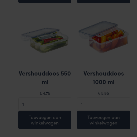
aantal
Vershouddoos 550
Vershouddoos
ml
1000 ml
4.75
5.95
€
€
Vershouddoos
Vershouddoos
550
1000
ml
ml
Toevoegen aan
Toevoegen aan
winkelwagen
winkelwagen
aantal
aantal