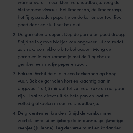
warme water in een klein vershoudbakje. Voeg de
Vietnamese vissaus, het limoensap, de limoenrasp,
het fijngesneden pepertje en de koriander toe. Roer
goed door en sluit het bakje af.
De garnalen preppen: Dep de garnalen goed droog.
Snijd ze in grove blokjes van ongeveer 1×1 cm zodat
ze straks een lekkere bite behouden. Meng de
garnalen in een kommetje met de fijngehakte
gember, een snufje peper en zout.
Bakken: Verhit de olie in een koekenpan op hoog
vuur. Bak de garnalen kort en krachtig aan in
ongeveer 1 à 1,5 minuut tot ze mooi roze en net gaar
zijn. Haal ze direct uit de hete pan en laat ze
volledig afkoelen in een vershoudbakje.
De groenten en kruiden: Snijd de komkommer,
wortel, lente-ui en ijsbergsla in dunne, gelijkmatige
reepjes (julienne). Leg de verse munt en koriander