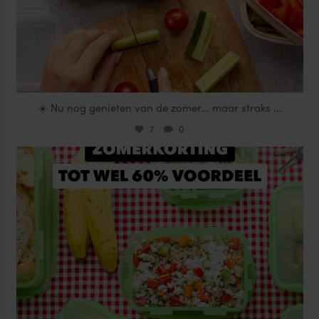
☀️ Nu nog genieten van de zomer... maar straks
...
7
0
locklocknl
Jul 25