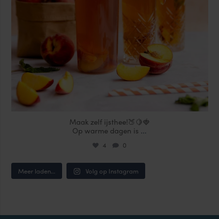
Maak zelf ijsthee!🍑🍋🍓
Op warme dagen is
...
4
0
Meer laden...
Volg op Instagram