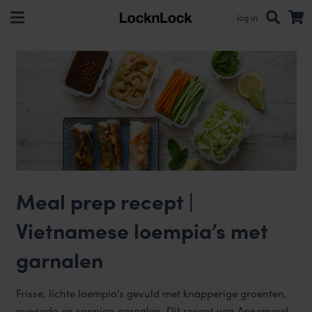
log in
Meal prep recept |
Vietnamese loempia’s met
garnalen
Frisse, lichte loempia’s gevuld met knapperige groenten,
avocado en sappige garnalen. Dit recept van
Annemerel