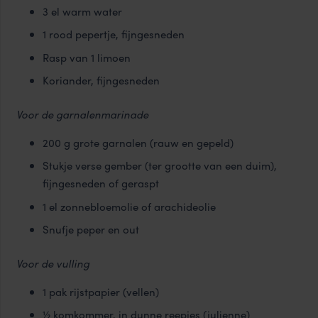
3 el warm water
1 rood pepertje, fijngesneden
Rasp van 1 limoen
Koriander, fijngesneden
Voor de garnalenmarinade
200 g grote garnalen (rauw en gepeld)
Stukje verse gember (ter grootte van een duim),
fijngesneden of geraspt
1 el zonnebloemolie of arachideolie
Snufje peper en out
Voor de vulling
1 pak rijstpapier (vellen)
½ komkommer, in dunne reepjes (julienne)