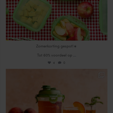
Zomerkorting gespot!☀️
Tot 60% voordeel op
...
4
0
locklocknl
Jul 17