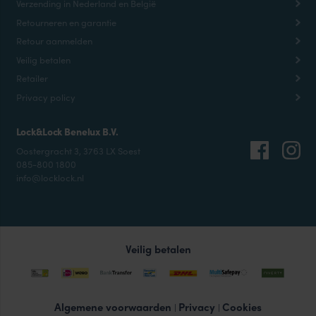
Verzending in Nederland en België
Retourneren en garantie
Retour aanmelden
Veilig betalen
Retailer
Privacy policy
Lock&Lock Benelux B.V.
Oostergracht 3, 3763 LX Soest
085-800 1800
info@locklock.nl
Veilig betalen
Algemene voorwaarden
Privacy
Cookies
|
|