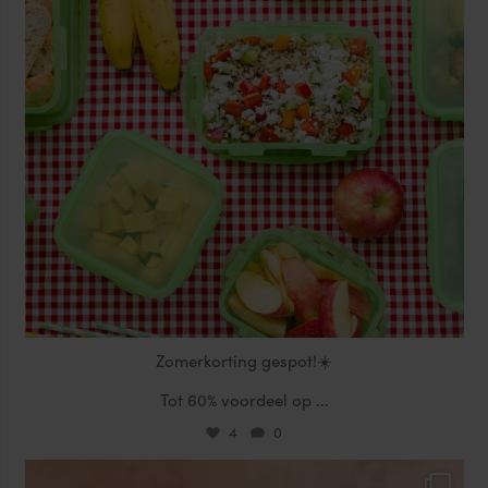
Zomerkorting gespot!☀️
Tot 60% voordeel op
...
4
0
locklocknl