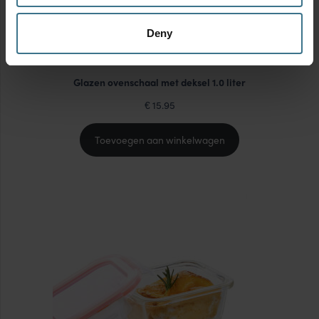
Deny
Glazen ovenschaal met deksel 1.0 liter
15.95
€
Toevoegen aan winkelwagen