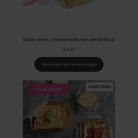
Glazen (mini-) ovenschaaltje met deksel 160 ml
4.95
€
Toevoegen aan winkelwagen
PRODUCT
AANBIEDING
IN
DE
UITVERKOOP