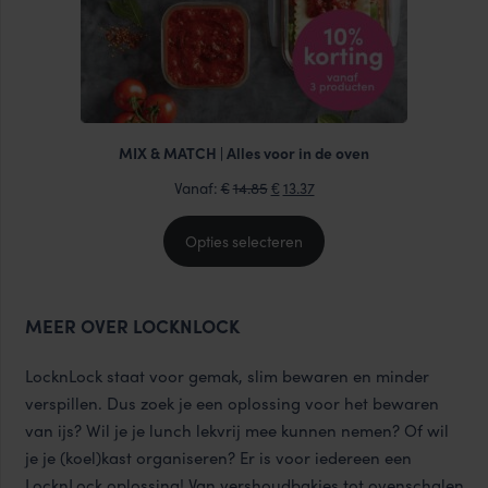
MIX & MATCH | Alles voor in de oven
Oorspronkelijke
Huidige
Vanaf:
14.85
13.37
€
€
prijs
prijs
was:
is:
Opties selecteren
€14.85.
€13.37.
MEER OVER LOCKNLOCK
LocknLock staat voor gemak, slim bewaren en minder
verspillen. Dus zoek je een oplossing voor het bewaren
van ijs? Wil je je lunch lekvrij mee kunnen nemen? Of wil
je je (koel)kast organiseren? Er is voor iedereen een
LocknLock oplossing! Van
vershoudbakjes
tot
ovenschalen