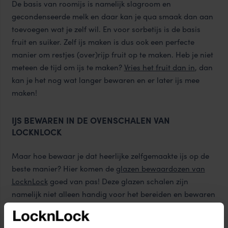
De basis van roomijs is namelijk slagroom en
gecondenseerde melk en daar kan je qua smaak dan aan
toevoegen wat je zelf wil. En voor sorbetijs is de basis
fruit en suiker. Zelf ijs maken is dus ook een perfecte
manier om restjes (over)rijp fruit op te maken. Heb je niet
meteen de tijd om ijs te maken?
Vries het fruit dan in
, dan
kan je het nog wat langer bewaren en er later ijs mee
maken!
IJS BEWAREN IN DE OVENSCHALEN VAN
LOCKNLOCK
Maar hoe bewaar je dat heerlijke zelfgemaakte ijs op de
beste manier? Hier komen de
glazen bewaardozen van
LocknLock
goed van pas! Deze glazen schalen zijn
namelijk niet alleen handig voor het bereiden en bewaren
van ovengerechten, maar ook perfect voor het bewaren
van je zelfgemaakte ijs. Door de luchtdichte afsluiting