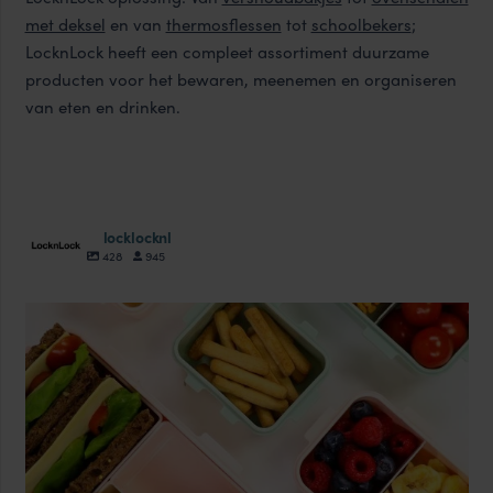
met deksel
en van
thermosflessen
tot
schoolbekers
;
LocknLock heeft een compleet assortiment duurzame
producten voor het bewaren, meenemen en organiseren
van eten en drinken.
locklocknl
428
945
locklocknl
Aug 18