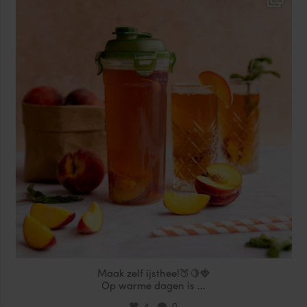
Jul 17
Maak zelf ijsthee!🍑🍋🍓
Op warme dagen is
...
4
0