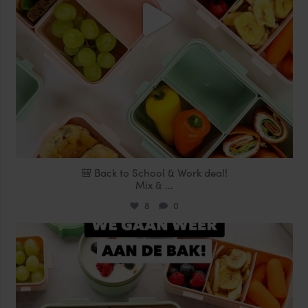
🎒 Back to School & Work deal!
Mix &
...
8
0
locklocknl
Aug 14