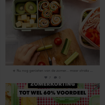
☀️ Nu nog genieten van de zomer... maar straks
...
7
0
locklocknl
Jul 25