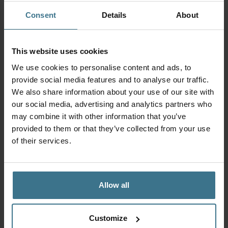
blijft je ijs langer goed en voorkom je ijskristallen. Op die
Consent
Details
About
manier kan je zelfgemaakt ijs maximaal 3 maanden
bewaren.
This website uses cookies
De
schaal met deksel van 1.0 liter
is perfect om een bak ijs
in te bewaren. Of verdeel het vast in porties in de
mini
We use cookies to personalise content and ads, to
schaaltjes met deksel van 160 ml
, dan heeft iedereen z’n
provide social media features and to analyse our traffic.
We also share information about your use of our site with
eigen bakje ijs. Combineer minimaal 3 schalen in de
MIX
our social media, advertising and analytics partners who
& MATCH bundel
en profiteer van 10% korting!
may combine it with other information that you’ve
provided to them or that they’ve collected from your use
of their services.
Allow all
Customize