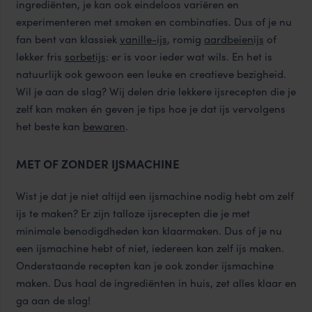
ingrediënten, je kan ook eindeloos variëren en
experimenteren met smaken en combinaties. Dus of je nu
fan bent van klassiek
vanille-ijs
, romig
aardbeienijs
of
lekker fris
sorbetijs
: er is voor ieder wat wils. En het is
natuurlijk ook gewoon een leuke en creatieve bezigheid.
Wil je aan de slag? Wij delen drie lekkere ijsrecepten die je
zelf kan maken én geven je
tips hoe je dat ijs vervolgens
het beste kan
bewaren
.
MET OF ZONDER IJSMACHINE
Wist je dat je niet altijd een ijsmachine nodig hebt om zelf
ijs te maken? Er zijn talloze ijsrecepten die je met
minimale benodigdheden kan klaarmaken. Dus of je nu
een ijsmachine hebt of niet, iedereen kan zelf ijs maken.
Onderstaande recepten kan je ook zonder ijsmachine
maken. Dus haal de ingrediënten in huis, zet alles klaar en
ga aan de slag!