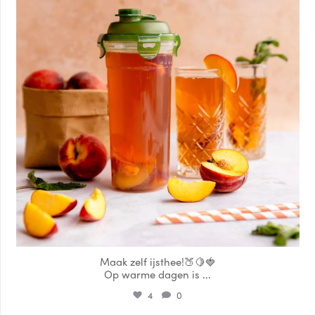
Maak zelf ijsthee!🍑🍋🍓
Op warme dagen is
...
4
0