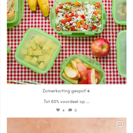
Zomerkorting gespot!☀️
Tot 60% voordeel op
...
4
0
locklocknl
Jul 17