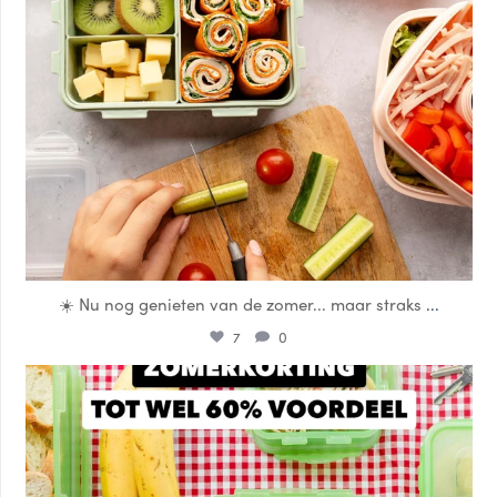
☀️ Nu nog genieten van de zomer... maar straks
...
7
0
locklocknl
Jul 25