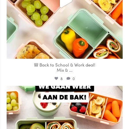
🎒 Back to School & Work deal!
Mix &
...
8
0
locklocknl
Aug 14