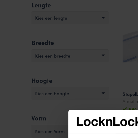
Lengte
Kies een lengte
Breedte
Kies een breedte
Hoogte
Kies een hoogte
Stapel
Afmeti
BPA 
6.25
€
Vorm
Kies een Vorm