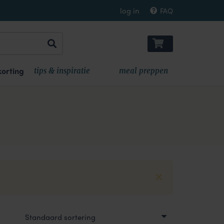
log in
FAQ
orting
tips & inspiratie
meal preppen