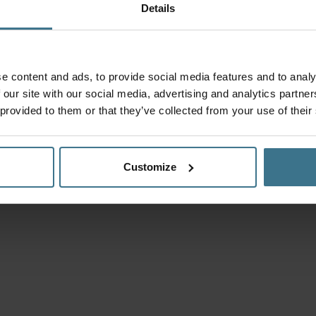
aantal
1
2
Details
6-
delig
aantal
e content and ads, to provide social media features and to analy
 our site with our social media, advertising and analytics partn
 provided to them or that they’ve collected from your use of their
Customize