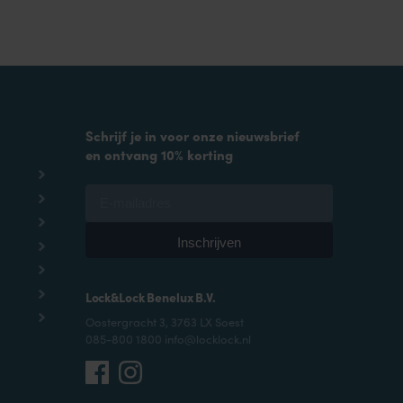
Schrijf je in voor onze nieuwsbrief
en ontvang 10% korting
Lock&Lock Benelux B.V.
Oostergracht 3, 3763 LX Soest
085-800 1800 info@locklock.nl