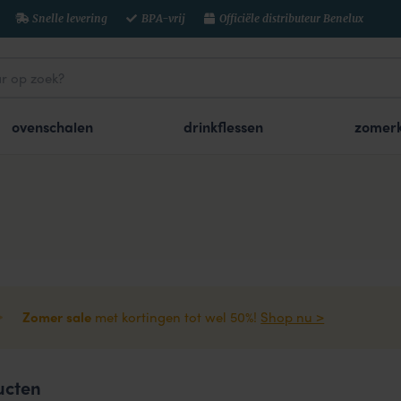
Snelle levering
BPA-vrij
Officiële distributeur Benelux
ovenschalen
drinkflessen
zomerk
Zomer sale
met kortingen tot wel 50%!
Shop nu >
ucten