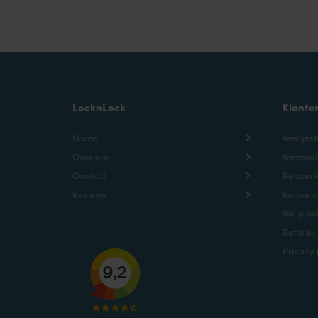
LocknLock
Klante
Home
Veelgest
Over ons
Verzendi
Contact
Retourne
Reviews
Retour 
Veilig be
Retailer
Privacy 