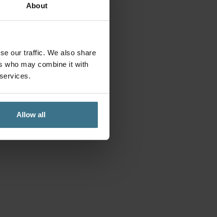
About
520ml)
Multicolor
Mix
aantal
se our traffic. We also share
ers who may combine it with
 services.
Allow all