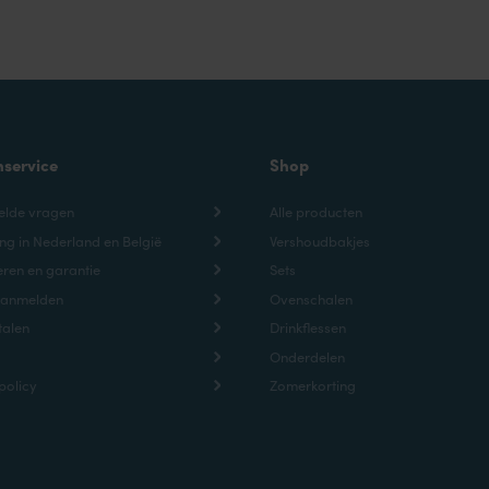
nservice
Shop
elde vragen
Alle producten
ng in Nederland en België
Vershoudbakjes
ren en garantie
Sets
aanmelden
Ovenschalen
talen
Drinkflessen
Onderdelen
policy
Zomerkorting