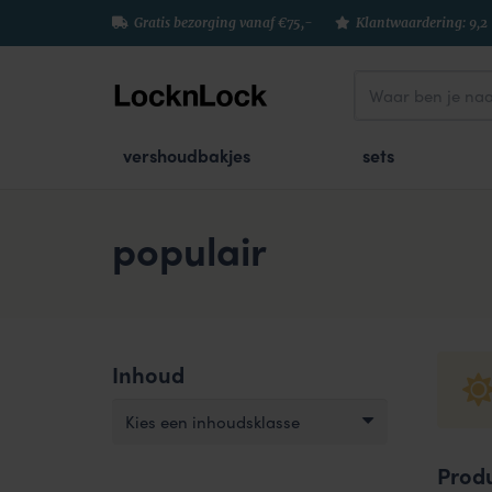
Gratis bezorging vanaf €75,-
Klantwaardering: 9,2
vershoudbakjes
sets
populair
Inhoud
Kies een inhoudsklasse
Prod