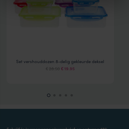
Set vershouddozen 8-delig gekleurde deksel
Oorspronkelijke
Huidige
28.50
19.95
€
€
prijs
prijs
was:
is:
€28.50.
€19.95.