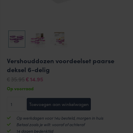
Vershouddozen voordeelset paarse
deksel 6-delig
Oorspronkelijke
Huidige
35.95
14.95
€
€
prijs
prijs
Op voorraad
was:
is:
Vershouddozen
€35.95.
€14.95.
Toevoegen aan winkelwagen
voordeelset
paarse
Op werkdagen voor 14u besteld, morgen in huis
deksel
Betaal zoals je wilt: vooraf of achteraf
6-
14 dagen bedenktijd