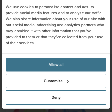
binnenmaat:
15,8 x 10,3 x 7,5 cm
buitenmaat:
18,1 x 12,8 x 8,8 cm
We use cookies to personalise content and ads, to
Productinformatie
provide social media features and to analyse our traffic.
1x 1,9 liter
We also share information about your use of our site with
binnenmaat:
18 x 11 x 10,5 cm
Geschikt voor
our social media, advertising and analytics partners who
buitenmaat:
20,5 x 13,4 x 11,8 cm
may combine it with other information that you’ve
provided to them or that they’ve collected from your use
1x 1,6 liter
of their services.
binnenmaat:
20,7 x 14,1 x 5,5 cm
buitenmaat:
23,2 x 16,5 x 6,9 cm
1x 2,3 liter
Meer van deze collectie
Allow all
binnenmaat:
20,7 x 14,1 x 8,2 cm
buitenmaat:
23,2 x 16,5 x 9,5 cm
Customize
Deny