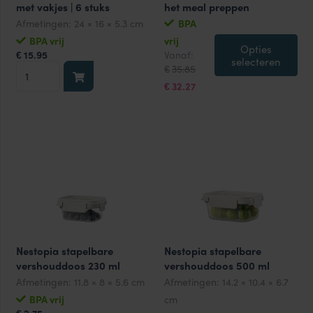
met vakjes | 6 stuks
het meal preppen
Afmetingen:
24 × 16 × 5.3 cm
BPA
BPA vrij
vrij
Opties
Oorspronkelijke
Huidige
15.95
Vanaf:
€
selecteren
prijs
prijs
Meal
35.85
€
was:
is:
prep
€35.85.
€32.27.
32.27
€
bakjes
965
ml
met
vakjes
|
6
stuks
aantal
Nestopia stapelbare
Nestopia stapelbare
vershouddoos 230 ml
vershouddoos 500 ml
Afmetingen:
11.8 × 8 × 5.6 cm
Afmetingen:
14.2 × 10.4 × 6.7
BPA vrij
cm