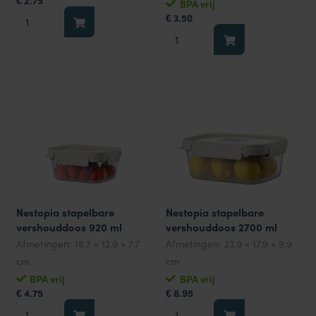
2.75
€
BPA vrij
Nestopia
3.50
€
stapelbare
Nestopia
vershouddoos
stapelbare
230
vershouddoos
ml
500
aantal
ml
aantal
Nestopia stapelbare
Nestopia stapelbare
vershouddoos 920 ml
vershouddoos 2700 ml
Afmetingen:
16.7 × 12.9 × 7.7
Afmetingen:
23.9 × 17.9 × 9.9
cm
cm
BPA vrij
BPA vrij
4.75
8.95
€
€
Nestopia
Nestopia