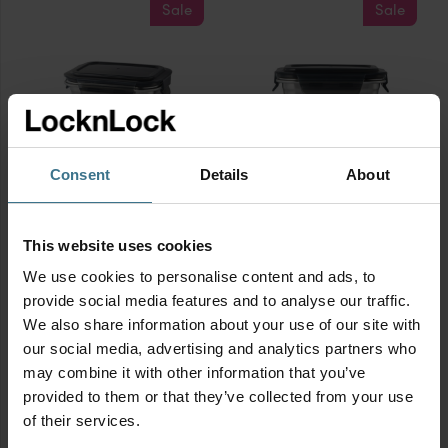
4400
Sale
Sale
ml
aantal
Consent
Details
About
RVS vershouddoos 400 ml
RVS vershouddoos 400 ml
met gravering
Afmetingen:
15 × 11.5 × 5.5 cm
Afmetingen:
15 × 12 × 5.5 cm
BPA vrij
This website uses cookies
Oorspronkelijke
Huidige
BPA vrij
10.95
€
prijs
prijs
Oorspronkelijke
Huidige
We use cookies to personalise content and ads, to
18.95
was:
is:
€
8.95
€
prijs
prijs
€10.95.
€8.95.
provide social media features and to analyse our traffic.
was:
is:
16.95
RVS
€
€18.95.
€16.95.
We also share information about your use of our site with
RVS
vershouddoos
our social media, advertising and analytics partners who
vershouddoos
400
may combine it with other information that you’ve
400
ml
provided to them or that they’ve collected from your use
ml
aantal
Sale
Sale
of their services.
met