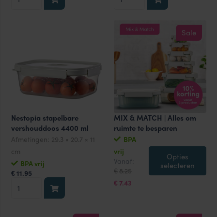
stapelbare
stapelbare
vershouddoos
vershouddoos
920
2700
Sale
ml
ml
aantal
aantal
Nestopia stapelbare
MIX & MATCH | Alles om
vershouddoos 4400 ml
ruimte te besparen
Afmetingen:
29.3 × 20.7 × 11
BPA
cm
vrij
Opties
Oorspronkelijke
Huidige
Vanaf:
BPA vrij
selecteren
prijs
prijs
8.25
€
11.95
€
was:
is:
Nestopia
€8.25.
€7.43.
7.43
€
stapelbare
vershouddoos