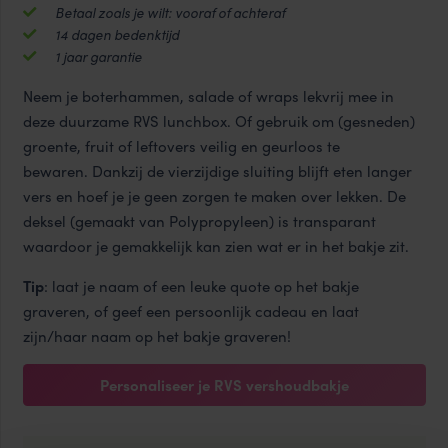
ml
Betaal zoals je wilt: vooraf of achteraf
aantal
14 dagen bedenktijd
1 jaar garantie
Neem je boterhammen, salade of wraps lekvrij mee in
deze duurzame RVS lunchbox. Of gebruik om (gesneden)
groente, fruit of leftovers veilig en geurloos te
bewaren. Dankzij de vierzijdige sluiting blijft eten langer
vers en hoef je je geen zorgen te maken over lekken. De
deksel (gemaakt van Polypropyleen) is transparant
waardoor je gemakkelijk kan zien wat er in het bakje zit.
Tip
: laat je naam of een leuke quote op het bakje
graveren, of geef een persoonlijk cadeau en laat
zijn/haar naam op het bakje graveren!
Personaliseer je RVS vershoudbakje