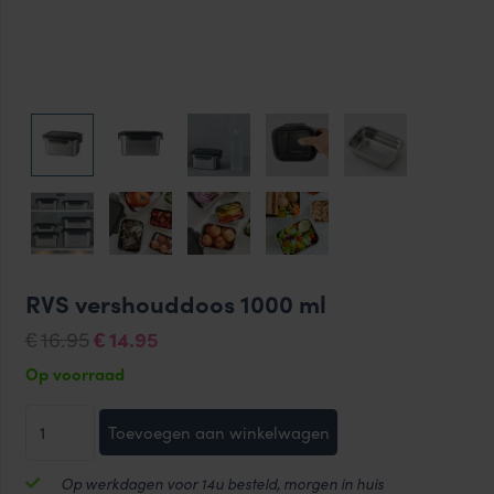
RVS vershouddoos 1000 ml
Oorspronkelijke
Huidige
16.95
14.95
€
€
prijs
prijs
Op voorraad
was:
is:
RVS
€16.95.
€14.95.
Toevoegen aan winkelwagen
vershouddoos
1000
Op werkdagen voor 14u besteld, morgen in huis