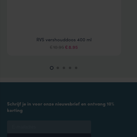
RVS vershouddoos 400 ml
Oorspronkelijke
Huidige
10.95
8.95
€
€
prijs
prijs
was:
is:
€10.95.
€8.95.
Schrijf je in voor onze nieuwsbrief en ontvang 10%
korting