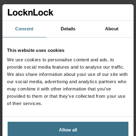
100% lucht- en waterdicht
RVS is smaak- en geurloos en neemt geen kleur
aan
In elkaar stapelbaar
Consent
Details
About
Al onze producten zijn BPA-vrij en PFAS-vrij
Geschikt voor koelkast, diepvries en vaatwasser
This website uses cookies
Niet geschikt voor in de magnetron
We use cookies to personalise content and ads, to
provide social media features and to analyse our traffic.
We also share information about your use of our site with
Productinformatie
our social media, advertising and analytics partners who
may combine it with other information that you’ve
Geschikt voor
provided to them or that they’ve collected from your use
of their services.
Allow all