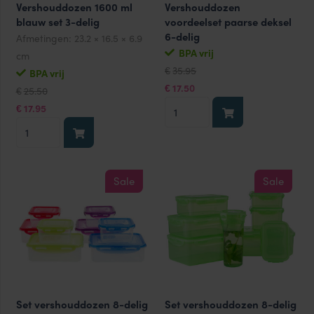
Vershouddozen 1600 ml
Vershouddozen
blauw set 3-delig
voordeelset paarse deksel
6-delig
Afmetingen:
23.2 × 16.5 × 6.9
BPA vrij
cm
Oorspronkelijke
Huidige
35.95
€
BPA vrij
prijs
prijs
Oorspronkelijke
Huidige
was:
is:
17.50
€
25.50
€
prijs
prijs
€35.95.
€17.50.
Vershouddozen
was:
is:
17.95
€
€25.50.
€17.95.
voordeelset
Vershouddozen
paarse
1600
deksel
ml
6-
blauw
Sale
Sale
delig
set
aantal
3-
delig
aantal
Set vershouddozen 8-delig
Set vershouddozen 8-delig