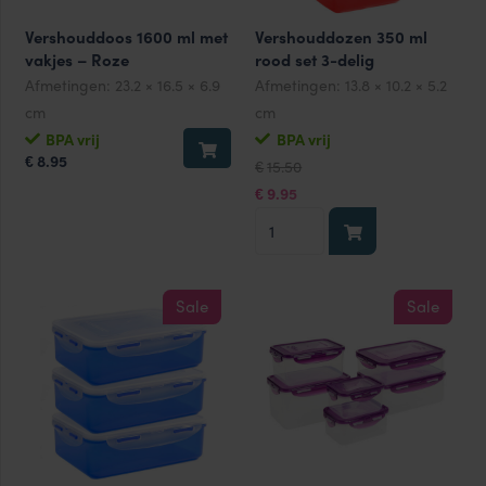
Vershouddoos 1600 ml met
Vershouddozen 350 ml
vakjes – Roze
rood set 3-delig
Afmetingen:
23.2 × 16.5 × 6.9
Afmetingen:
13.8 × 10.2 × 5.2
cm
cm
BPA vrij
BPA vrij
Oorspronkelijke
Huidige
8.95
€
15.50
€
prijs
prijs
was:
is:
9.95
€
€15.50.
€9.95.
Vershouddozen
350
ml
rood
Sale
Sale
set
3-
delig
aantal