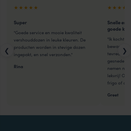
★★★★★
★★★★
Super
Snelle en 
goede kwal
"Goede service en mooie kwaliteit
"Ik kocht h
vershouddozen in leuke kleuren. De
bewaardoze
producten worden in stevige dozen
❮
❯
tevreden me
ingepakt, en snel verzonden."
gesneden fru
Rina
nemen naar 
lekvrij! Ook
frigo of diep
Greet