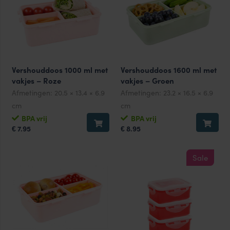
Vershouddoos 1000 ml met
Vershouddoos 1600 ml met
vakjes – Roze
vakjes – Groen
Afmetingen:
20.5 × 13.4 × 6.9
Afmetingen:
23.2 × 16.5 × 6.9
cm
cm
BPA vrij
BPA vrij
7.95
8.95
€
€
Sale