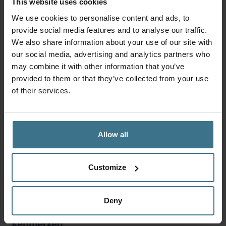
This website uses cookies
Breedte
We use cookies to personalise content and ads, to
Kies een breedte
provide social media features and to analyse our traffic.
We also share information about your use of our site with
our social media, advertising and analytics partners who
Hoogte
may combine it with other information that you’ve
provided to them or that they’ve collected from your use
Kies een hoogte
of their services.
Vorm
Allow all
Kies een vorm
Materiaal
Customize
Kies een materiaal
Deny
Kenmerken