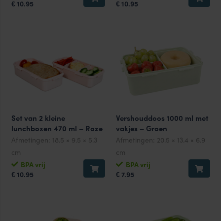
10.95
10.95
€
€
Set van 2 kleine
Vershouddoos 1000 ml met
lunchboxen 470 ml – Roze
vakjes – Groen
Afmetingen:
18.5 × 9.5 × 5.3
Afmetingen:
20.5 × 13.4 × 6.9
cm
cm
BPA vrij
BPA vrij
10.95
7.95
€
€