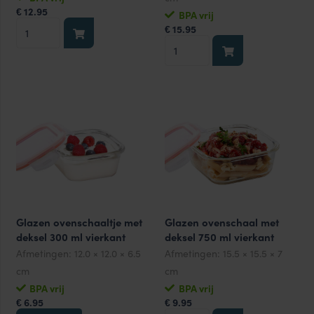
12.95
€
BPA vrij
Glazen
15.95
€
ovenschaaltje
Glazen
met
ovenschaal
deksel
met
740
deksel
ml
1.0
aantal
liter
aantal
Glazen ovenschaaltje met
Glazen ovenschaal met
deksel 300 ml vierkant
deksel 750 ml vierkant
Afmetingen:
12.0 × 12.0 × 6.5
Afmetingen:
15.5 × 15.5 × 7
cm
cm
BPA vrij
BPA vrij
6.95
9.95
€
€