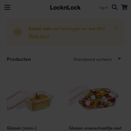
log in
Zomer sale
met kortingen tot wel 50%!
Shop nu >
Producten
Glazen (mini-)
Glazen ovenschaaltje met