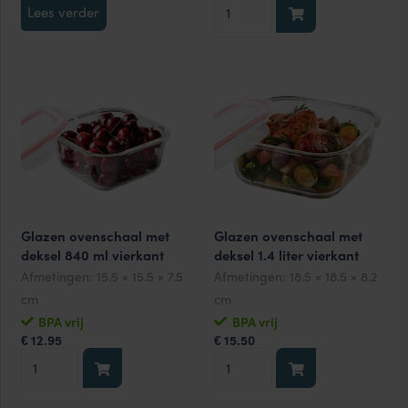
Glazen
Lees verder
ovenschaal
met
deksel
750
ml
vierkant
aantal
Glazen ovenschaal met
Glazen ovenschaal met
deksel 840 ml vierkant
deksel 1.4 liter vierkant
Afmetingen:
15.5 × 15.5 × 7.5
Afmetingen:
18.5 × 18.5 × 8.2
cm
cm
BPA vrij
BPA vrij
12.95
15.50
€
€
Glazen
Glazen
ovenschaal
ovenschaal
met
met