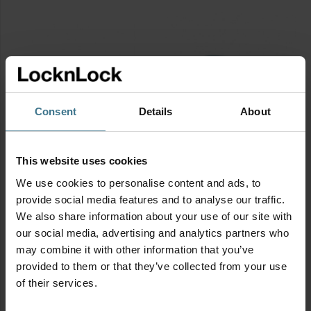
deksel
deksel
840
1.4
ml
liter
vierkant
vierkant
aantal
aantal
Consent
Details
About
Glazen mini vershoudbakje
Glazen vershoudbakje met
met mint deksel 160 ml
mint deksel 380 ml
This website uses cookies
Afmetingen:
11 × 9 × 5.3 cm
Afmetingen:
15 × 11 × 6 cm
We use cookies to personalise content and ads, to
BPA vrij
BPA vrij
provide social media features and to analyse our traffic.
4.95
7.95
€
€
Glazen
Glazen
We also share information about your use of our site with
mini
vershoudbakje
our social media, advertising and analytics partners who
vershoudbakje
met
may combine it with other information that you’ve
met
mint
provided to them or that they’ve collected from your use
mint
deksel
of their services.
deksel
380