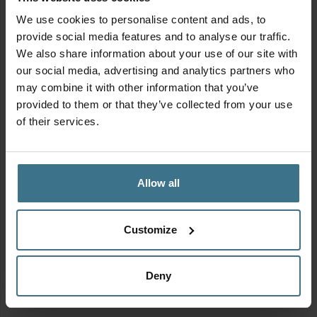
We use cookies to personalise content and ads, to
provide social media features and to analyse our traffic.
We also share information about your use of our site with
our social media, advertising and analytics partners who
may combine it with other information that you’ve
provided to them or that they’ve collected from your use
of their services.
Allow all
Customize
MIX & MATCH | Alles voor in de oven
Oorspronkelijke
Huidige
Vanaf:
14.85
13.37
€
€
Deny
prijs
prijs
was:
is: