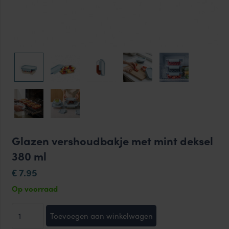
Glazen vershoudbakje met mint deksel
380 ml
7.95
€
Op voorraad
Glazen
Toevoegen aan winkelwagen
vershoudbakje