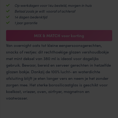
met
Op werkdagen voor 14u besteld, morgen in huis
mint
Betaal zoals je wilt: vooraf of achteraf
deksel
14 dagen bedenktijd
380
1 jaar garantie
ml
aantal
MIX & MATCH voor korting
Van overnight oats tot kleine eenpersoonsgerechten,
snacks of restjes: dit rechthoekige glazen vershoudbakje
met mint deksel van 380 ml is ideaal voor dagelijks
gebruik. Bewaar, bereid en serveer gerechten in hetzelfde
glazen bakje. Dankzij de 100% lucht- en waterdichte
afsluiting blijft je eten langer vers en neem je het zonder
zorgen mee. Het sterke borosilicaatglas is geschikt voor
koelkast, vriezer, oven, airfryer, magnetron en
vaatwasser.