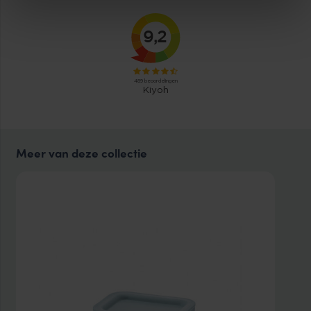
€14.85.
€13.37.
Meer van deze collectie