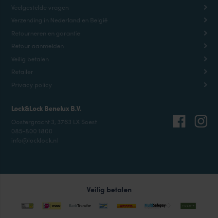
Veelgestelde vragen
Verzending in Nederland en België
Retourneren en garantie
Retour aanmelden
Veilig betalen
Retailer
Privacy policy
Lock&Lock Benelux B.V.
Oostergracht 3, 3763 LX Soest
085-800 1800
info@locklock.nl
Veilig betalen