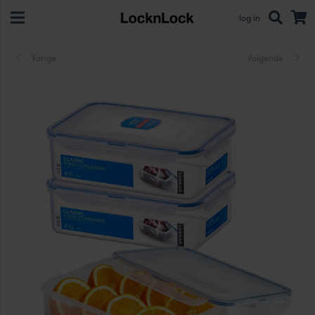
log in
Vorige
Volgende