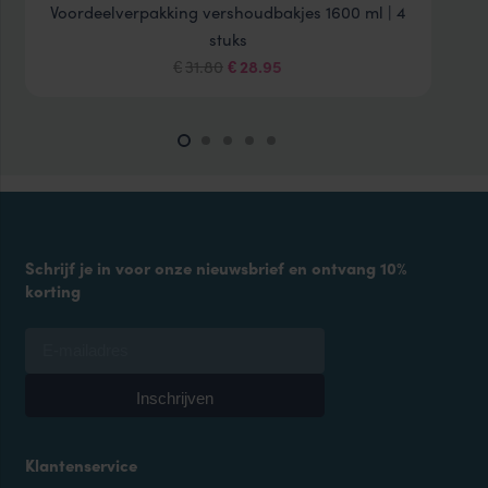
Voordeelverpakking vershoudbakjes 1600 ml | 4
stuks
Oorspronkelijke
Huidige
31.80
28.95
€
€
prijs
prijs
was:
is:
€31.80.
€28.95.
Schrijf je in voor onze nieuwsbrief en ontvang 10%
korting
Klantenservice