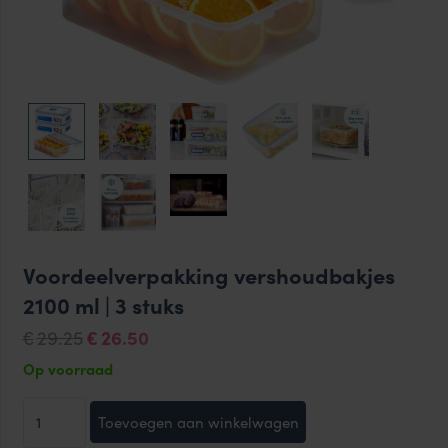
Voordeelverpakking vershoudbakjes
2100 ml | 3 stuks
Oorspronkelijke
Huidige
29.25
26.50
€
€
prijs
prijs
Op voorraad
was:
is:
Voordeelverpakking
€29.25.
€26.50.
Toevoegen aan winkelwagen
vershoudbakjes