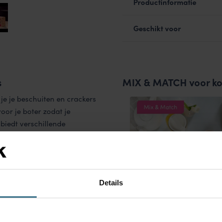
Productinformatie
Geschikt voor
s
MIX & MATCH voor ko
je je beschuiten en crackers
or je boter zodat je
 biedt verschillende
agnetron, diepvries en
Details
MIX & MATCH | Alles voor