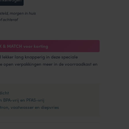
teld, morgen in huis
of achteraf
X & MATCH voor korting
lekker lang knapperig in deze speciale
 open verpakkingen meer in de voorraadkast en
dicht
n BPA-vrij en PFAS-vrij
ron, vaatwasser en diepvries