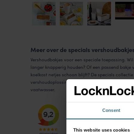
Meer over de specials vershoudbakje
Vershoudbakjes voor een speciale toepassing. Wil 
langer knapperig houden? Of een passend bakje vo
koelkast netjes schoon blijft? De specials collectie
vershoudoplossingen. BPA-vrij en geschikt voor m
vaatwasser.
Consent
This website uses cookies