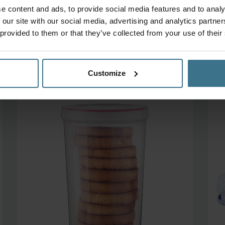
ontbijt
e content and ads, to provide social media features and to analy
Oorspr
 our site with our social media, advertising and analytics partn
Vanaf:
14.85
13.37
€
€
 provided to them or that they’ve collected from your use of their
prijs
was:
i
€14.85
Customize