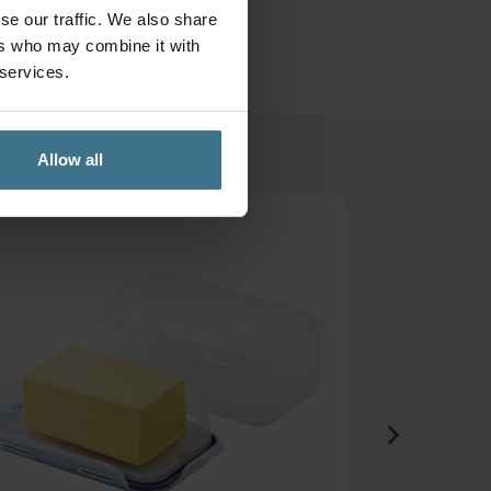
se our traffic. We also share
onkelijke
Huidige
ers who may combine it with
 services.
prijs
s:
.
€13.37.
Allow all