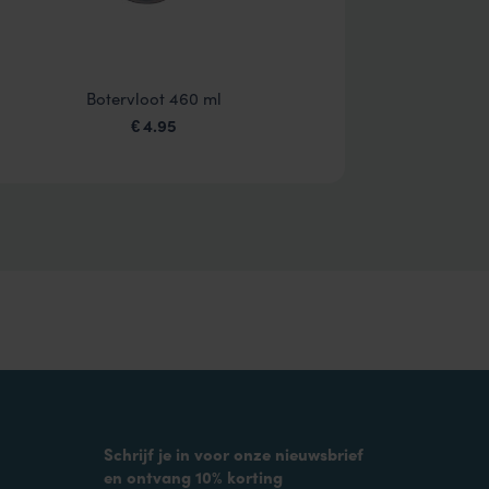
Botervloot 460 ml
Br
4.95
€
Schrijf je in voor onze nieuwsbrief
en ontvang 10% korting