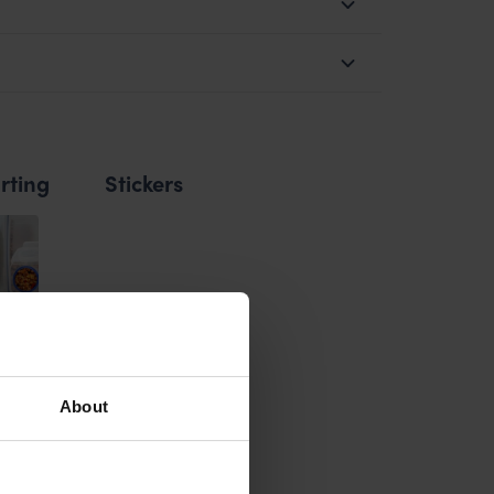
rting
Stickers
About
 het