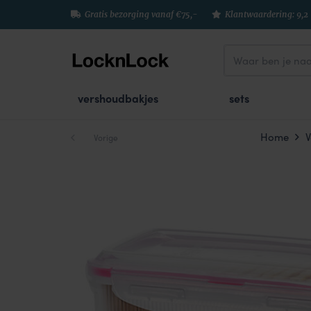
Gratis bezorging vanaf €75,-
Klantwaardering: 9,2
vershoudbakjes
sets
Home
V
Vorige