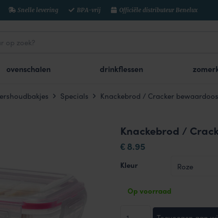
Snelle levering
BPA-vrij
Officiële distributeur Benelux
ovenschalen
drinkflessen
zomerk
ershoudbakjes
Specials
Knackebrod / Cracker bewaardoos
Knackebrod / Crac
8.95
€
Kleur
Op voorraad
Knackebrod
Toevoegen aan w