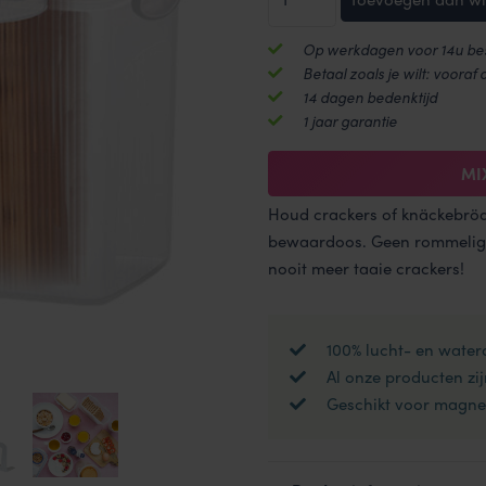
/
Cracker
Op werkdagen voor 14u bes
bewaardoos
Betaal zoals je wilt: vooraf 
1500
14 dagen bedenktijd
ml
1 jaar garantie
aantal
MI
Houd crackers of knäckebröd 
bewaardoos. Geen rommelige
nooit meer taaie crackers!
100% lucht- en water
Al onze producten zij
Geschikt voor magnet