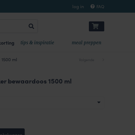
log in
FAQ
orting
tips & inspiratie
meal preppen
 1500 ml
Volgende
ker bewaardoos 1500 ml
inkelwagen