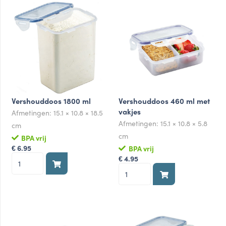
aantal
aantal
Vershouddoos 1800 ml
Vershouddoos 460 ml met
vakjes
Afmetingen:
15.1 × 10.8 × 18.5
Afmetingen:
15.1 × 10.8 × 5.8
cm
cm
BPA vrij
6.95
BPA vrij
€
Vershouddoos
4.95
€
Vershouddoos
1800
460
ml
ml
aantal
met
vakjes