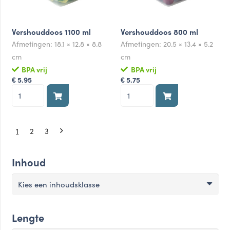
Vershouddoos 1100 ml
Vershouddoos 800 ml
Afmetingen:
18.1 × 12.8 × 8.8
Afmetingen:
20.5 × 13.4 × 5.2
cm
cm
BPA vrij
BPA vrij
5.95
5.75
€
€
Vershouddoos
Vershouddoos
1100
800
ml
ml
aantal
aantal
1
2
3
Inhoud
Kies een inhoudsklasse
Lengte