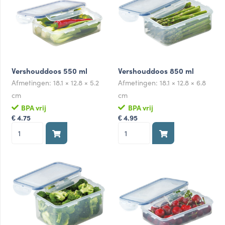
aantal
Vershouddoos 550 ml
Vershouddoos 850 ml
Afmetingen:
18.1 × 12.8 × 5.2
Afmetingen:
18.1 × 12.8 × 6.8
cm
cm
BPA vrij
BPA vrij
4.75
4.95
€
€
Vershouddoos
Vershouddoos
550
850
ml
ml
aantal
aantal