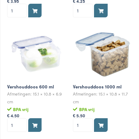
3.95
4.25
€
€
Vershouddoos
Vershouddoos
470
360
ml
ml
aantal
aantal
Vershouddoos 600 ml
Vershouddoos 1000 ml
Afmetingen:
15.1 × 10.8 × 6.9
Afmetingen:
15.1 × 10.8 × 11.7
cm
cm
BPA vrij
BPA vrij
4.50
5.50
€
€
Vershouddoos
Vershouddoos
600
1000
ml
ml