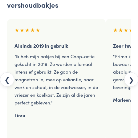
vershoudbakjes
★★★★★
★★★★
Al sinds 2019 in gebruik
Zeer tevre
"Ik heb mijn bakjes bij een Coop-actie
"Prima kwal
gekocht in 2019. Ze worden allemaal
bewaarbakjes
intensief gebruikt. Ze gaan de
absoluut lek
❮
❯
magnetron in, mee op vakantie, naar
gemakkelijk
werk en school, in de vaatwasser, in de
levering. Ik
vriezer en koelkast. Ze zijn al die jaren
Marleen
perfect gebleven."
Tirza