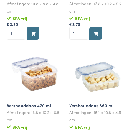
Afmetingen:
10.8 × 8.8 × 4.8
Afmetingen:
13.8 × 10.2 × 5.2
cm
cm
BPA vrij
BPA vrij
3.25
3.75
€
€
Klein
Vershouddoos
snackdoosje
350
180
ml
ml
aantal
aantal
Vershouddoos 470 ml
Vershouddoos 360 ml
Afmetingen:
13.8 × 10.2 × 6.8
Afmetingen:
15.1 × 10.8 × 4.5
cm
cm
BPA vrij
BPA vrij