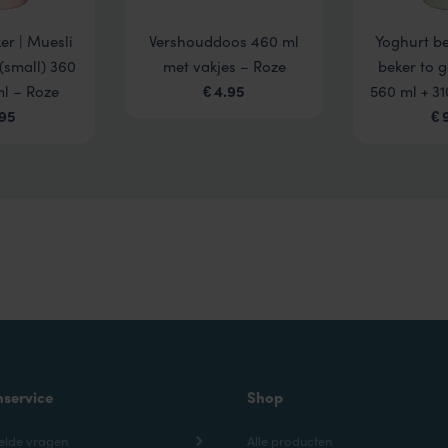
er | Muesli
Vershouddoos 460 ml
Yoghurt be
(small) 360
met vakjes – Roze
beker to 
ml – Roze
4.95
560 ml + 3
€
.95
€
nservice
Shop
elde vragen
Alle producten