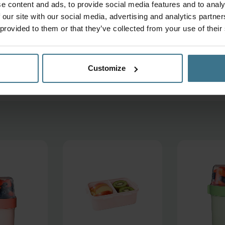
Voordeelverpakking
e content and ads, to provide social media features and to analy
vershoudbakjes 1600 ml 
 our site with our social media, advertising and analytics partn
vakjes | 4 stuks – Roz
 provided to them or that they’ve collected from your use of their
Oorspronke
Hui
35.80
33.95
€
€
prijs
prij
was:
is:
Customize
€35.80.
€33