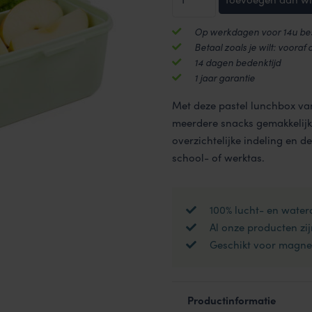
1600
ml
Op werkdagen voor 14u bes
met
Betaal zoals je wilt: vooraf 
vakjes
14 dagen bedenktijd
aantal
1 jaar garantie
Met deze pastel lunchbox van
meerdere snacks gemakkelijk
overzichtelijke indeling en de 
school- of werktas.
100% lucht- en water
Al onze producten zij
Geschikt voor magnet
Productinformatie