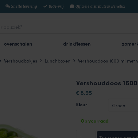
Snelle levering
BPA-vrij
Officiële distributeur Benelux
ovenschalen
drinkflessen
zomerk
Vershoudbakjes
Lunchboxen
Vershouddoos 1600 ml met v
Vershouddoos 1600 
8.95
€
Kleur
Op voorraad
Vershouddoos
Toevoegen aan w