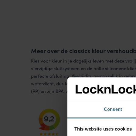
Meer over de classics kleur vershoud
Kies voor kleur in je dagelijks leven met deze vrol
vierzijdige sluitsysteem en de holle siliconenafdi
perfecte afsluiting. Veelzijdig, gemakkelijk in gebr
waterdicht, dus lekvrij! De vershoudbakjes zijn 
(PP) en zijn BPA-vrij. Geschikt voor magnetron, d
Consent
This website uses cookies