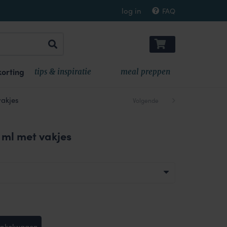
log in
FAQ
orting
tips & inspiratie
meal preppen
akjes
Volgende
ml met vakjes
inkelwagen