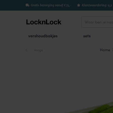
Gratis bezorging vanaf €75,-
Klantwaardering: 9,2
vershoudbakjes
sets
Home
Vorige