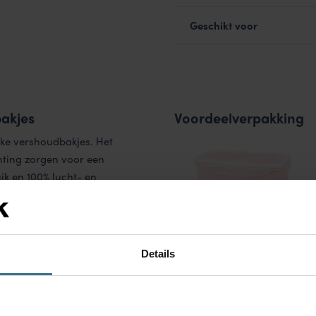
Geschikt voor
bakjes
Voordeelverpakking
ijke vershoudbakjes. Het
chting zorgen voor een
uik en 100% lucht- en
gemaakt van Polypropyleen
iepvries en vaatwasser.
Details