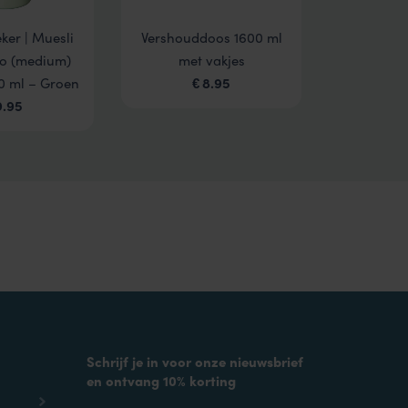
ker | Muesli
Vershouddoos 1600 ml
go (medium)
met vakjes
10 ml – Groen
8.95
€
9.95
Schrijf je in voor onze nieuwsbrief
en ontvang 10% korting