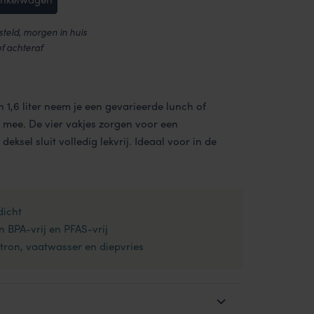
teld, morgen in huis
of achteraf
 1,6 liter neem je een gevarieerde lunch of
 mee. De vier vakjes zorgen voor een
deksel sluit volledig lekvrij. Ideaal voor in de
dicht
n BPA-vrij en PFAS-vrij
ron, vaatwasser en diepvries