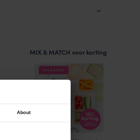
MIX & MATCH voor korting
About