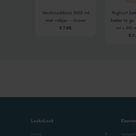
Vershouddoos 1000 ml
Yoghurt bek
met vakjes – Groen
beker to go 
7.95
ml + 310 
€
7
€
LocknLock
Klante
Home
Veelgest