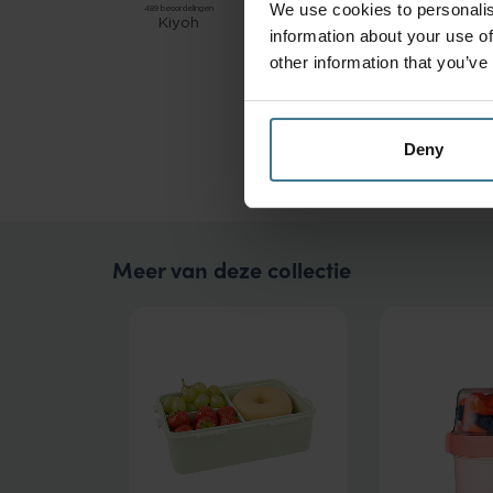
We use cookies to personalis
information about your use of
other information that you’ve
Deny
Meer van deze collectie