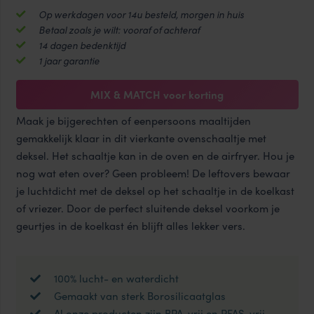
met
Op werkdagen voor 14u besteld, morgen in huis
deksel
Betaal zoals je wilt: vooraf of achteraf
750
14 dagen bedenktijd
ml
1 jaar garantie
vierkant
aantal
MIX & MATCH voor korting
Maak je bijgerechten of eenpersoons maaltijden
gemakkelijk klaar in dit vierkante ovenschaaltje met
deksel. Het schaaltje kan in de oven en de airfryer. Hou je
nog wat eten over? Geen probleem! De leftovers bewaar
je luchtdicht met de deksel op het schaaltje in de koelkast
of vriezer. Door de perfect sluitende deksel voorkom je
geurtjes in de koelkast én blijft alles lekker vers.
100% lucht- en waterdicht
Gemaakt van sterk Borosilicaatglas
Al onze producten zijn BPA-vrij en PFAS-vrij