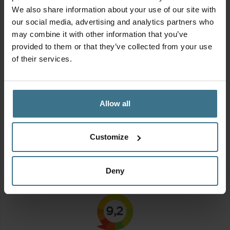
We also share information about your use of our site with
our social media, advertising and analytics partners who
may combine it with other information that you’ve
provided to them or that they’ve collected from your use
of their services.
Allow all
Customize
MIX & MATCH | Alles voor in de oven
Oorspronkelijke
Huidige
Vanaf:
14.85
13.37
€
€
prijs
prijs
Deny
was:
is:
€14.85.
€13.37.