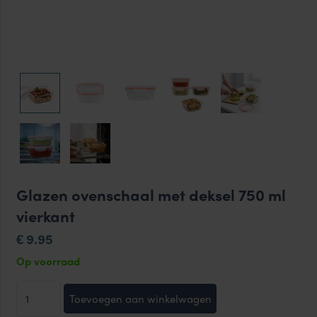
Glazen ovenschaal met deksel 750 ml
vierkant
9.95
€
Op voorraad
Glazen
Toevoegen aan winkelwagen
ovenschaal