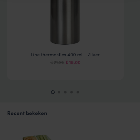
Line thermosfles 400 ml – Zilver
Oorspronkelijke
Huidige
21.95
15.00
€
€
prijs
prijs
was:
is:
€21.95.
€15.00.
Recent bekeken