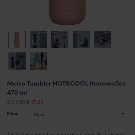
Metro Tumbler HOT&COOL thermosfles
470 ml
Oorspronkelijke
Huidige
24.50
17.50
€
€
prijs
prijs
Kleur
was:
is:
€24.50.
€17.50.
Tip
: Laat je naam of een leuke quote op de fles graveren,