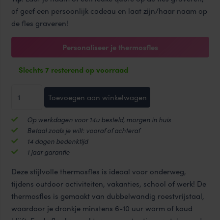
of geef een persoonlijk cadeau en laat zijn/haar naam op
de fles graveren!
Personaliseer je thermosfles
Slechts 7 resterend op voorraad
Metro
Toevoegen aan winkelwagen
Tumbler
HOT&COOL
Op werkdagen voor 14u besteld, morgen in huis
thermosfles
Betaal zoals je wilt: vooraf of achteraf
470
14 dagen bedenktijd
ml
1 jaar garantie
aantal
Deze stijlvolle thermosfles is ideaal voor onderweg,
tijdens outdoor activiteiten, vakanties, school of werk! De
thermosfles is gemaakt van dubbelwandig roestvrijstaal,
waardoor je drankje minstens 6-10 uur warm of koud