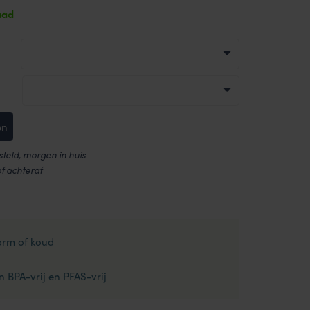
aad
en
teld, morgen in huis
of achteraf
arm of koud
n BPA-vrij en PFAS-vrij