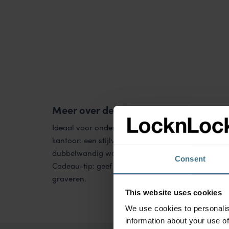
Meer over de HOT&COOL thermosfle
Ideaal voor onderweg, tijdens outdoor activiteiten
kantoor: een stijlvolle HOT&COOL thermosfles. De 
dubbelwandig waardoor je drankje minstens 6 tot 
Consent
Cadeau-tip: geef een persoonlijk cadeau en laat 
graveren.
This website uses cookies
We use cookies to personalis
information about your use of