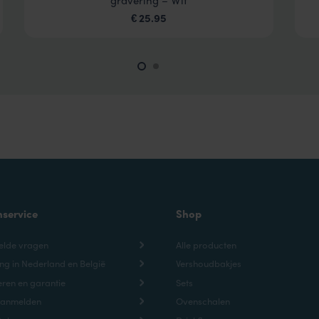
25.95
€
nservice
Shop
elde vragen
Alle producten
ng in Nederland en België
Vershoudbakjes
ren en garantie
Sets
aanmelden
Ovenschalen