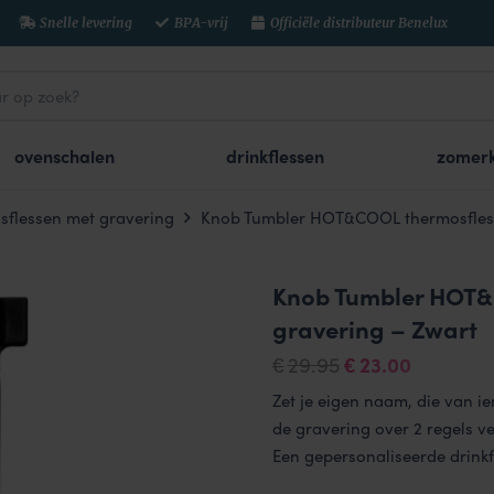
Snelle levering
BPA-vrij
Officiële distributeur Benelux
ovenschalen
drinkflessen
zomerk
flessen met gravering
Knob Tumbler HOT&COOL thermosfles 
Knob Tumbler HOT&
gravering – Zwart
Oorspronkelijk
Huidige
29.95
23.00
€
€
prijs
prijs
Zet je eigen naam, die van ie
was:
is:
de gravering over 2 regels v
€29.95.
€23.00.
Een gepersonaliseerde drinkf