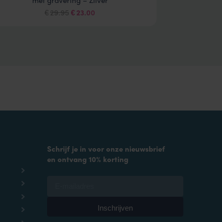
Oorspronkelijke
Huidige
29.95
23.00
€
€
prijs
prijs
was:
is:
€29.95.
€23.00.
Schrijf je in voor onze nieuwsbrief
en ontvang 10% korting