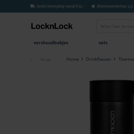
Gratis bezorging vanaf €75,-
Klantwaardering: 9,2
vershoudbakjes
sets
Home
Drinkflessen
Thermos
Vorige