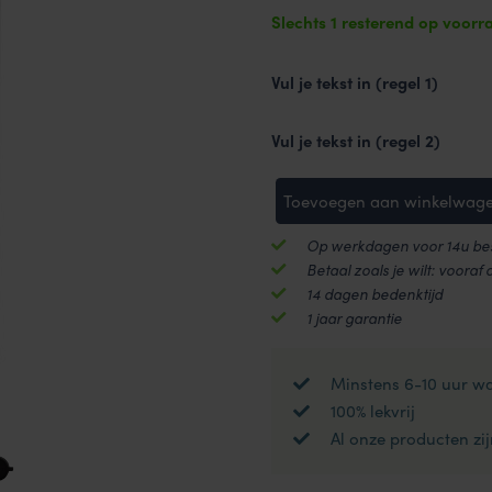
Slechts 1 resterend op voorr
Vul je tekst in (regel 1)
Vul je tekst in (regel 2)
Toevoegen aan winkelwag
Knob
Tumbler
Op werkdagen voor 14u bes
HOT&COOL
Betaal zoals je wilt: vooraf 
thermosfles
14 dagen bedenktijd
1 jaar garantie
400
ml
met
Minstens 6-10 uur w
gravering
100% lekvrij
-
Al onze producten zij
Zwart
aantal