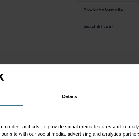
Productinformatie
Geschikt voor
ssen
, vakanties op school of
drinkflessen zijn
10 uur warm of koud blijft.
Details
zijn/haar naam op de fles
e content and ads, to provide social media features and to analy
 our site with our social media, advertising and analytics partn