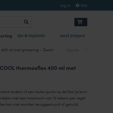
log in
FAQ
orting
tips & inspiratie
meal preppen
400 ml met gravering – Zwart
Volgende
COOL thermosfles 400 ml met
e
mand anders of een leuke quote op de fles! Je kunt
erdelen met een maximum van 10 tekens per regel.
les kan niet worden teruggestuurd of geruild.