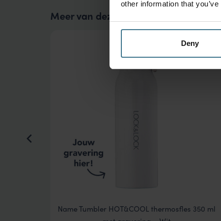
other information that you’ve
Meer van deze collectie
Deny
 400 ml
Name Tumbler HOT&COOL thermosfles 350 ml
met gravering – Wit