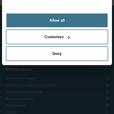
Allow all
Schrijf je in voor onze nieuwsbrief en ontvang 10%
korting
Customize
Deny
Klantenservice
Veelgestelde vragen
Verzending in Nederland en België
Retourneren en garantie
Retour aanmelden
Veilig betalen
Retailer