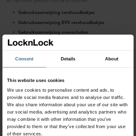
en optimaal gebruik van de producten.
Gebruiksaanwijzing vershoudbakjes
Gebruiksaanwijzing RVS vershoudbakjes
Gebruiksaanwijzing ovenschalen
Gebruiksaanwijzing drinkflessen
Gebruiksaanwijzing HOT&COOL drinkflessen
Consent
Details
About
Contact
Lock&Lock Benelux B.V.:
This website uses cookies
Oostergracht 3
We use cookies to personalise content and ads, to
3763 LX Soest
provide social media features and to analyse our traffic.
We also share information about your use of our site with
e-mail:
info@locklock.nl
our social media, advertising and analytics partners who
telefoon:
085-800 1800
(ma-vrij van 09:00-17:00)
may combine it with other information that you’ve
provided to them or that they’ve collected from your use
of their services.