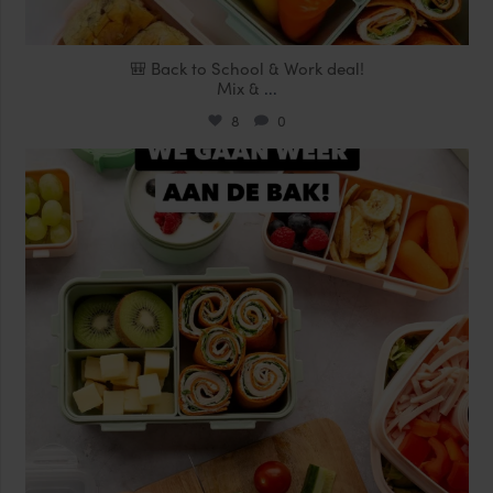
🎒 Back to School & Work deal!
Mix &
...
8
0
locklocknl
Aug 14