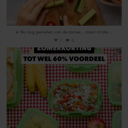
☀️ Nu nog genieten van de zomer... maar straks
...
7
0
locklocknl
Jul 25