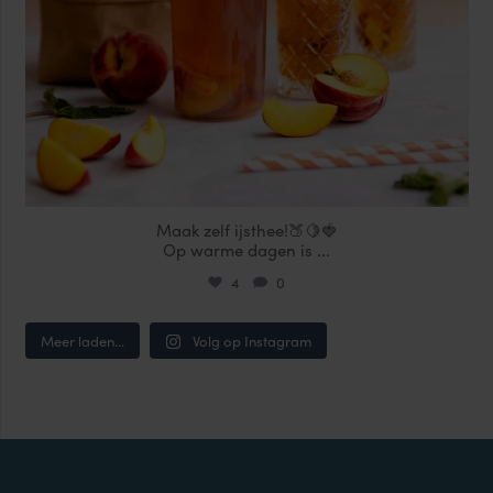
Maak zelf ijsthee!🍑🍋🍓
Op warme dagen is
...
4
0
Meer laden...
Volg op Instagram