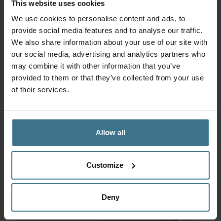
deze geopend hebt er gemakkelijk af kan halen. En tot slot
This website uses cookies
wordt het zoeken naar de juiste deksel makkelijker
We use cookies to personalise content and ads, to
gemaakt door een overeenkomende letter op de
provide social media features and to analyse our traffic.
onderkant van het bakje en de deksel. Nadat de bakjes
We also share information about your use of our site with
dan bijvoorbeeld in de vaatwasser zijn geweest, kan je op
our social media, advertising and analytics partners who
die manier de juiste bakjes en deksels bij elkaar zoeken.
may combine it with other information that you’ve
provided to them or that they’ve collected from your use
of their services.
Allow all
Customize
Deny