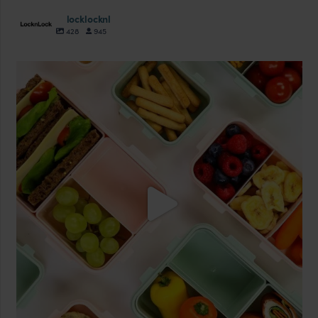
locklocknl
428
945
locklocknl
Aug 18