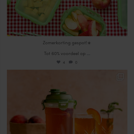
Zomerkorting gespot!☀️
Tot 60% voordeel op
...
4
0
locklocknl
Jul 17