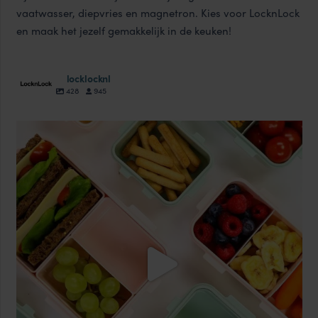
vaatwasser, diepvries en magnetron. Kies voor LocknLock
en maak het jezelf gemakkelijk in de keuken!
locklocknl
428
945
locklocknl
Aug 18