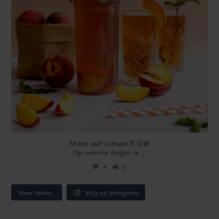
Maak zelf ijsthee!🍑🍋🍓
Op warme dagen is
...
4
0
Meer laden...
Volg op Instagram