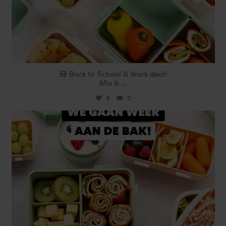
🎒 Back to School & Work deal!
Mix &
...
8
0
locklocknl
Aug 14