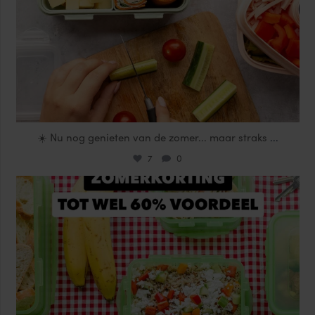
☀️ Nu nog genieten van de zomer... maar straks
...
7
0
locklocknl
Jul 25