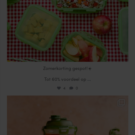
Zomerkorting gespot!☀️
Tot 60% voordeel op
...
4
0
locklocknl
Jul 17