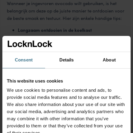
Wanneer je ingevroren avocado wilt gebruiken, is het
belangrijk om deze op de juiste manier te ontdooien voor
de beste smaak en textuur. Hier zijn enkele handige tips:
Langzaam ontdooien in de koelkast
De beste manier om een bevroren avocado te
ontdooien, is door deze een nacht in de koelkast te
laten liggen. Dit zorgt ervoor dat de avocado
geleidelijk ontdooit en zijn structuur behoudt.
Consent
Details
About
Snelle ontdooimethode
Heb je minder tijd? Plaats het bevroren bakje met
This website uses cookies
avocado onder koud stromend water. Dit kan het
We use cookies to personalise content and ads, to
ontdooi proces versnellen zonder de avocado te
provide social media features and to analyse our traffic.
verwarmen.
We also share information about your use of our site with
Direct gebruik
our social media, advertising and analytics partners who
Als je de avocado hebt geprakt tot guacamole, kun
may combine it with other information that you’ve
je deze rechtstreeks uit de vriezer in een pan of
provided to them or that they’ve collected from your use
gerecht toevoegen, vooral als het gaat om
of their services.