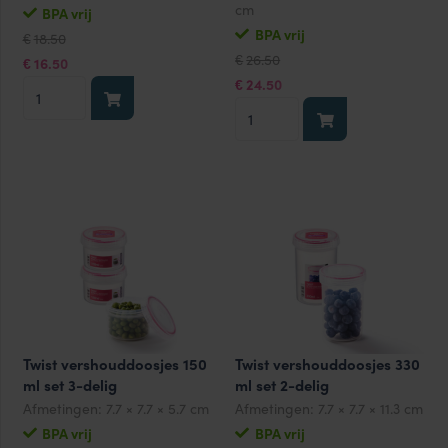
cm
BPA vrij
Oorspronkelijke
Huidige
BPA vrij
18.50
€
prijs
prijs
Oorspronkelijke
Huidige
26.50
was:
is:
€
16.50
€
prijs
prijs
€18.50.
€16.50.
was:
is:
24.50
RVS
€
€26.50.
€24.50.
RVS
vershouddoos
vershouddoos
1200
1200
ml
ml
aantal
met
gravering
aantal
Twist vershouddoosjes 150
Twist vershouddoosjes 330
ml set 3-delig
ml set 2-delig
Afmetingen:
7.7 × 7.7 × 5.7 cm
Afmetingen:
7.7 × 7.7 × 11.3 cm
BPA vrij
BPA vrij