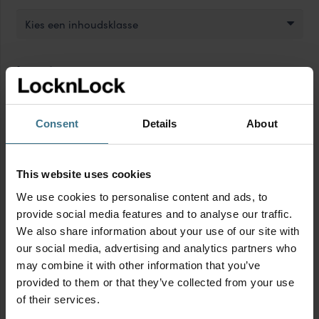
delig
delig
aantal
aantal
Kies een inhoudsklasse
Lengte
Kies een lengte
Consent
Details
About
Breedte
This website uses cookies
Kies een breedte
We use cookies to personalise content and ads, to
provide social media features and to analyse our traffic.
Hoogte
We also share information about your use of our site with
our social media, advertising and analytics partners who
Kies een hoogte
may combine it with other information that you’ve
provided to them or that they’ve collected from your use
Vorm
of their services.