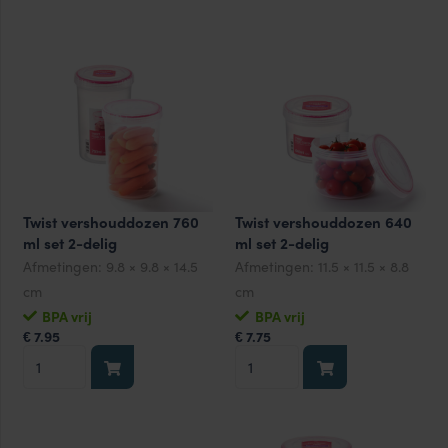
360
560
ml
ml
set
set
3-
2-
delig
delig
aantal
aantal
Twist vershouddozen 760
Twist vershouddozen 640
ml set 2-delig
ml set 2-delig
Afmetingen:
9.8 × 9.8 × 14.5
Afmetingen:
11.5 × 11.5 × 8.8
cm
cm
BPA vrij
BPA vrij
7.95
7.75
€
€
Twist
Twist
vershouddozen
vershouddozen
760
640
ml
ml