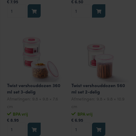
7.95
6.50
€
€
Twist
Twist
vershouddoosjes
vershouddoosjes
150
330
ml
ml
set
set
3-
2-
delig
delig
aantal
aantal
Twist vershouddozen 360
Twist vershouddozen 560
ml set 3-delig
ml set 2-delig
Afmetingen:
9.8 × 9.8 × 7.6
Afmetingen:
9.8 × 9.8 × 10.9
cm
cm
BPA vrij
BPA vrij
8.95
6.95
€
€
Twist
Twist
vershouddozen
vershouddozen