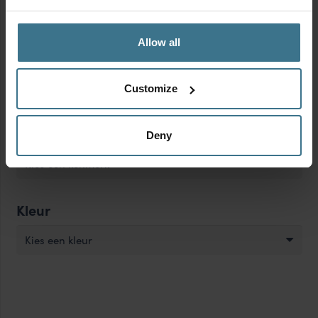
Kies een vorm
Allow all
Materiaal
Kies een materiaal
Customize
Kenmerken
Deny
Kies een kenmerk
Kleur
Kies een kleur