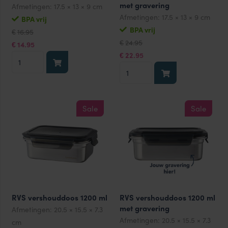
met gravering
Afmetingen:
17.5 × 13 × 9 cm
Afmetingen:
17.5 × 13 × 9 cm
BPA vrij
Oorspronkelijke
Huidige
BPA vrij
16.95
€
prijs
prijs
Oorspronkelijke
Huidige
24.95
was:
is:
€
14.95
€
prijs
prijs
€16.95.
€14.95.
was:
is:
22.95
RVS
€
€24.95.
€22.95.
RVS
vershouddoos
vershouddoos
1000
1000
ml
ml
aantal
Sale
Sale
met
gravering
aantal
RVS vershouddoos 1200 ml
RVS vershouddoos 1200 ml
met gravering
Afmetingen:
20.5 × 15.5 × 7.3
Afmetingen:
20.5 × 15.5 × 7.3
cm