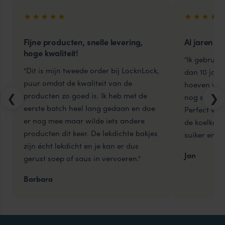
★★★★★
★★★★
Fijne producten, snelle levering,
Al jaren ui
hoge kwaliteit!
"Ik gebruik
"Dit is mijn tweede order bij LocknLock,
dan 10 jaar
puur omdat de kwaliteit van de
hoeven weg
producten zo goed is. Ik heb met de
❮
❯
nog steeds 
eerste batch heel lang gedaan en doe
Perfect voo
er nog mee maar wilde iets andere
de koelkast
producten dit keer. De lekdichte bakjes
suiker en me
zijn écht lekdicht en je kan er dus
Jan
gerust soep of saus in vervoeren."
Barbara