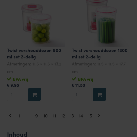
set
set
2-
2-
delig
delig
aantal
aantal
Twist vershouddozen 900
Twist vershouddozen 1300
ml set 2-delig
ml set 2-delig
Afmetingen:
11.5 × 11.5 × 13.2
Afmetingen:
11.5 × 11.5 × 17.7
cm
cm
BPA vrij
BPA vrij
9.95
11.50
€
€
Twist
Twist
vershouddozen
vershouddozen
900
1300
ml
ml
1
…
9
10
11
12
13
14
15
set
set
2-
2-
Inhoud