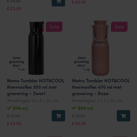
29.95
€
was:
is:
23.00
€
prijs
prijs
€29.95.
€23.00.
was:
is:
23.00
€
€29.95.
€23.00.
Sale
Sale
Name Tumbler HOT&COOL
Metro Tumbler HOT&COOL
thermosfles 350 ml met
thermosfles 470 ml met
gravering – Zwart
gravering – Roze
Afmetingen:
6 × 6 × 20 cm
Afmetingen:
7 × 7 × 22 cm
BPA vrij
BPA vrij
Oorspronkelijke
Huidige
Oorspronkelijke
Huidige
27.95
32.50
€
€
prijs
prijs
prijs
prijs
was:
is:
was:
is:
23.00
25.50
€
€
€27.95.
€23.00.
€32.50.
€25.50.