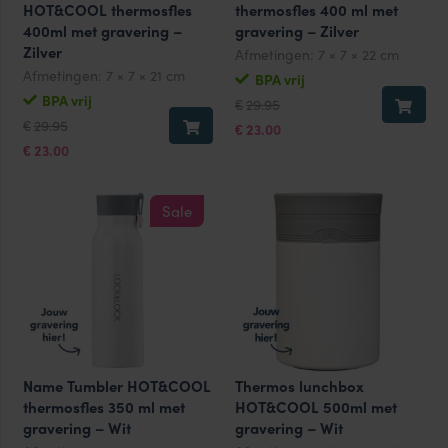
HOT&COOL thermosfles
thermosfles 400 ml met
400ml met gravering –
gravering – Zilver
Zilver
Afmetingen:
7 × 7 × 22 cm
Afmetingen:
7 × 7 × 21 cm
BPA vrij
Oorspronkelijke
Huidige
BPA vrij
29.95
€
prijs
prijs
Oorspronkelijke
Huidige
29.95
€
was:
is:
23.00
€
prijs
prijs
€29.95.
€23.00.
was:
is:
23.00
€
€29.95.
€23.00.
Sale
Name Tumbler HOT&COOL
Thermos lunchbox
thermosfles 350 ml met
HOT&COOL 500ml met
gravering – Wit
gravering – Wit