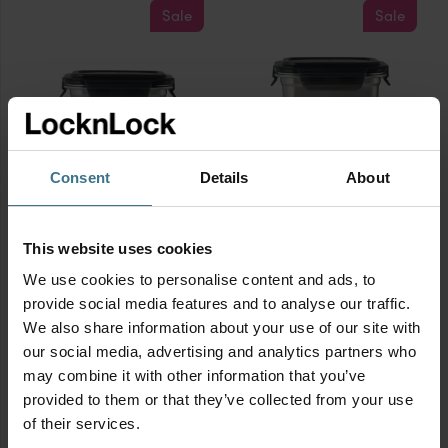
Sale
Sale
Consent
Details
About
RVS vershouddoos 400 ml
RVS vershouddoos 500 ml
met gravering
met gravering
Afmetingen:
15 × 12 × 5.5 cm
Afmetingen:
15 × 12 × 7 cm
This website uses cookies
BPA vrij
BPA vrij
Oorspronkelijke
Huidige
Oorspronkelijke
Huidige
We use cookies to personalise content and ads, to
18.95
20.50
€
€
prijs
prijs
prijs
prijs
provide social media features and to analyse our traffic.
was:
is:
was:
is:
16.95
18.50
€
€
€18.95.
€16.95.
€20.50.
€18.50.
We also share information about your use of our site with
RVS
RVS
our social media, advertising and analytics partners who
vershouddoos
vershouddoos
may combine it with other information that you’ve
400
500
provided to them or that they’ve collected from your use
ml
ml
Sale
Sale
of their services.
met
met