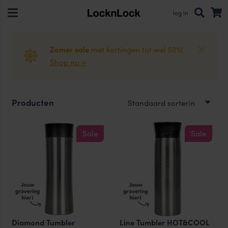
log in
Zomer sale
met kortingen tot wel 50%!
Shop nu >
Producten
Sale
Sale
Diamond Tumbler
Line Tumbler HOT&COOL