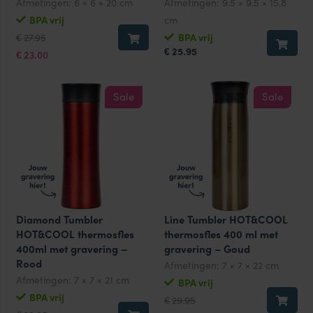
Afmetingen:
6 × 6 × 20 cm
Afmetingen:
9.5 × 9.5 × 15.8
BPA vrij
cm
Oorspronkelijke
Huidige
27.95
BPA vrij
€
prijs
prijs
25.95
€
was:
is:
23.00
€
€27.95.
€23.00.
Sale
Sale
Diamond Tumbler
Line Tumbler HOT&COOL
HOT&COOL thermosfles
thermosfles 400 ml met
400ml met gravering –
gravering – Goud
Rood
Afmetingen:
7 × 7 × 22 cm
Afmetingen:
7 × 7 × 21 cm
BPA vrij
Oorspronkelijke
Huidige
BPA vrij
29.95
€
prijs
prijs
Oorspronkelijke
Huidige