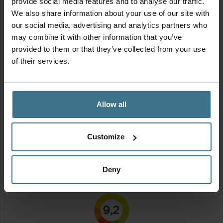
provide social media features and to analyse our traffic.
We also share information about your use of our site with
our social media, advertising and analytics partners who
may combine it with other information that you’ve
provided to them or that they’ve collected from your use
of their services.
Allow all
MIX & MATCH | Alles voor de lunch to go
Customize
Oorspronkelijke
Huidige
Vanaf:
14.85
13.37
€
€
prijs
prijs
was:
is:
Naamstickers
Deny
€14.85.
€13.37.