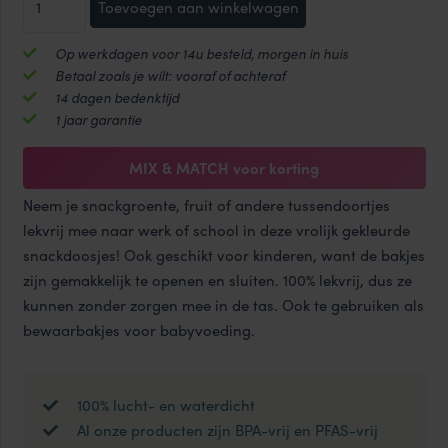
Toevoegen aan winkelwagen
van
was:
is:
4
Op werkdagen voor 14u besteld, morgen in huis
snackdoosjes
€12.50.
€9.95.
Betaal zoals je wilt: vooraf of achteraf
180
14 dagen bedenktijd
ml
1 jaar garantie
aantal
MIX & MATCH voor korting
Neem je snackgroente, fruit of andere tussendoortjes
lekvrij mee naar werk of school in deze vrolijk gekleurde
snackdoosjes! Ook geschikt voor kinderen, want de bakjes
zijn gemakkelijk te openen en sluiten. 100% lekvrij, dus ze
kunnen zonder zorgen mee in de tas. Ook te gebruiken als
bewaarbakjes voor babyvoeding.
100% lucht- en waterdicht
Al onze producten zijn BPA-vrij en PFAS-vrij