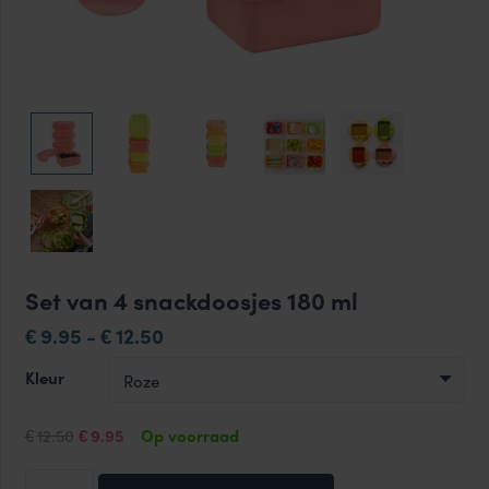
Set van 4 snackdoosjes 180 ml
Prijsklasse:
9.95
-
12.50
€
€
€9.95
Kleur
tot
€12.50
Oorspronkelijke
Huidige
12.50
9.95
Op voorraad
€
€
prijs
prijs
Set