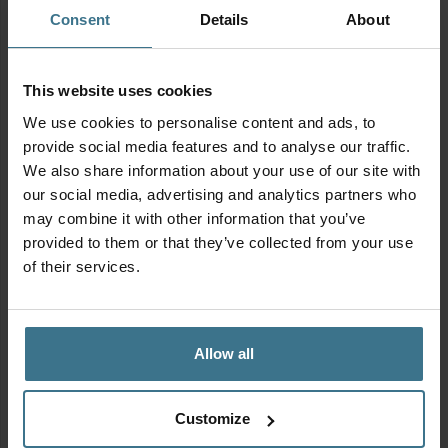
Consent
Details
About
Los onderdeel
This website uses cookies
Al onze producten zijn BPA-vrij en PFAS-vrij
Geschikt voor magnetron, vaatwasser en
We use cookies to personalise content and ads, to
diepvries
provide social media features and to analyse our traffic.
We also share information about your use of our site with
our social media, advertising and analytics partners who
may combine it with other information that you’ve
Productinformatie
provided to them or that they’ve collected from your use
of their services.
Geschikt voor
Allow all
Customize