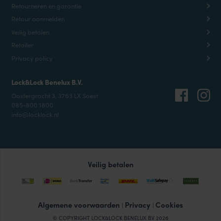
Retourneren en garantie
Retour aanmelden
Veilig betalen
Retailer
Privacy policy
Lock&Lock Benelux B.V.
Oostergracht 3, 3763 LX Soest
085-800 1800
info@locklock.nl
Veilig betalen
Algemene voorwaarden
Privacy
Cookies
|
|
© COPYRIGHT LOCK&LOCK BENELUX BV 2026