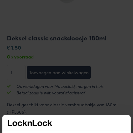
Deksel classic snackdoosje 180ml
1.50
€
Op voorraad
Deksel
Toevoegen aan winkelwagen
classic
snackdoosje
Op werkdagen voor 14u besteld, morgen in huis.
180ml
Betaal zoals je wilt: vooraf of achteraf
aantal
Deksel geschikt voor classic vershoudbakje van 180ml
(
HPL805
).
De productcode vind je onderop het bakje.
Afmetingen van de deksel: 10 x 8cm (zonder clipjes).