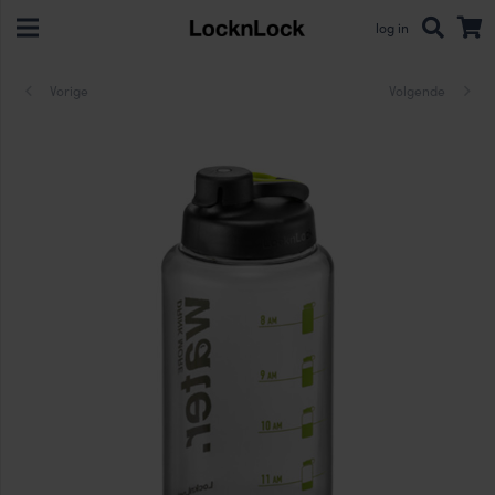
log in
Vorige
Volgende