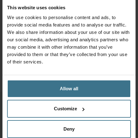
Al onze producten zijn BPA-vrij en PFAS-vrij
This website uses cookies
Geschikt voor de vaatwasser
We use cookies to personalise content and ads, to
provide social media features and to analyse our traffic.
We also share information about your use of our site with
Productinformatie
our social media, advertising and analytics partners who
may combine it with other information that you’ve
provided to them or that they’ve collected from your use
Geschikt voor
of their services.
Allow all
Meer van deze collectie
Customize
Deny