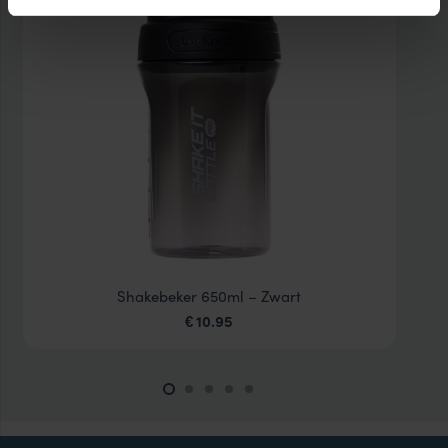
Shakebeker 650ml – Zwart
10.95
€