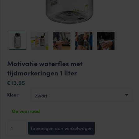
Motivatie waterfles met
tijdmarkeringen 1 liter
13.95
€
Kleur
Op voorraad
Motivatie
Toevoegen aan winkelwagen
waterfles