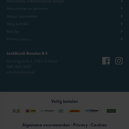
Verzending in Nederland en België
Retourneren en garantie
Retour aanmelden
Veilig betalen
Retailer
Privacy policy
Lock&Lock Benelux B.V.
Oostergracht 3, 3763 LX Soest
085-800 1800
info@locklock.nl
Veilig betalen
Algemene voorwaarden
Privacy
Cookies
|
|