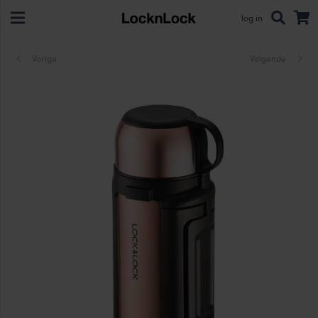
log in
Vorige
Volgende