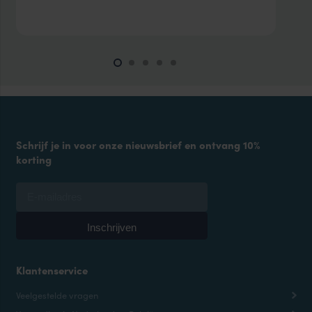
prijs
prijs
was:
is:
€21.95.
€15.00.
Schrijf je in voor onze nieuwsbrief en ontvang 10%
korting
Klantenservice
Veelgestelde vragen