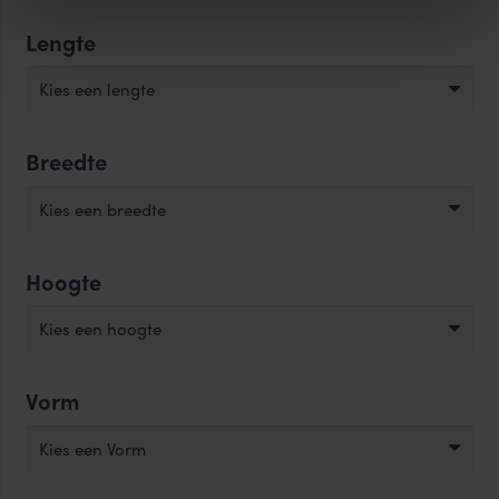
met
Lengte
gravering
-
Kies een lengte
Zwart
aantal
Breedte
Kies een breedte
Hoogte
Kies een hoogte
Vorm
Kies een Vorm