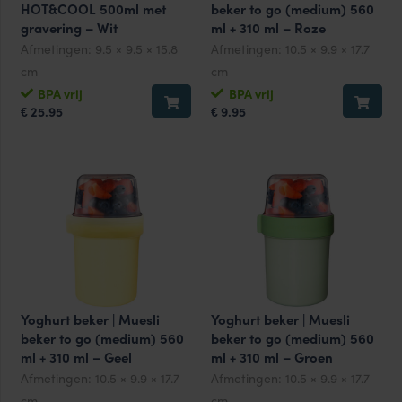
HOT&COOL 500ml met
beker to go (medium) 560
gravering – Wit
ml + 310 ml – Roze
Afmetingen:
9.5 × 9.5 × 15.8
Afmetingen:
10.5 × 9.9 × 17.7
cm
cm
BPA vrij
BPA vrij
25.95
9.95
€
€
Yoghurt beker | Muesli
Yoghurt beker | Muesli
beker to go (medium) 560
beker to go (medium) 560
ml + 310 ml – Geel
ml + 310 ml – Groen
Afmetingen:
10.5 × 9.9 × 17.7
Afmetingen:
10.5 × 9.9 × 17.7
cm
cm