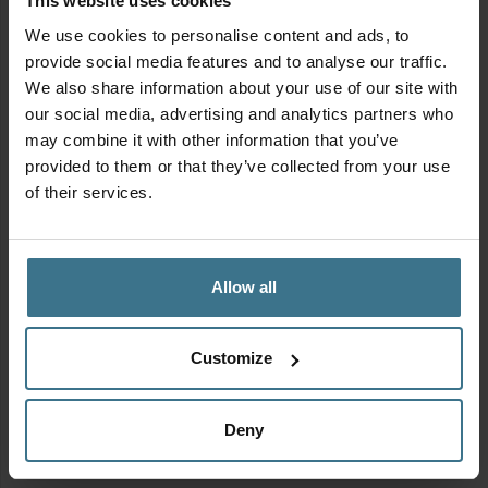
This website uses cookies
Zwart
We use cookies to personalise content and ads, to
aantal
provide social media features and to analyse our traffic.
We also share information about your use of our site with
our social media, advertising and analytics partners who
may combine it with other information that you’ve
Knob Tumbler HOT&COOL
provided to them or that they’ve collected from your use
thermosfles 400 ml met
of their services.
gravering – Zwart
Afmetingen:
6 × 6 × 21 cm
BPA vrij
Oorspronkelijke
Huidige
29.95
€
Allow all
prijs
prijs
was:
is:
23.00
€
€29.95.
€23.00.
Knob
Customize
Tumbler
HOT&COOL
Inhoud
thermosfles
Deny
400
Kies een inhoudsklasse
ml