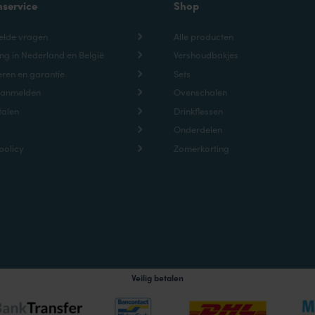
nservice
Shop
elde vragen
Alle producten
ng in Nederland en België
Vershoudbakjes
ren en garantie
Sets
aanmelden
Ovenschalen
talen
Drinkflessen
Onderdelen
policy
Zomerkorting
Veilig betalen