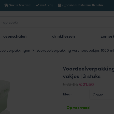
Snelle levering
BPA-vrij
Officiële distributeur Benelux
ovenschalen
drinkflessen
zomerk
deelverpakkingen
Voordeelverpakking vershoudbakjes 1000 ml 
Voordeelverpakking
vakjes | 3 stuks
Oorspronkelijk
Huidige
23.85
21.50
€
€
prijs
prijs
Kleur
was:
is:
€23.85.
€21.50.
Op voorraad