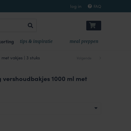
log in
FAQ
orting
tips & inspiratie
meal preppen
met vakjes | 3 stuks
Volgende
 vershoudbakjes 1000 ml met
e