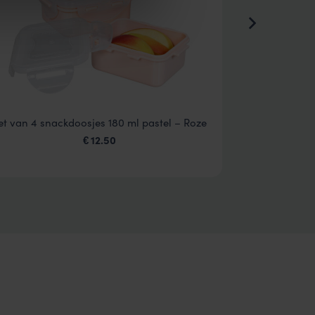
et van 4 snackdoosjes 180 ml pastel – Roze
Yoghurt bek
12.50
5
€