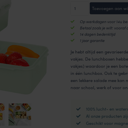
Voordeelverpakking
Toevoegen aan w
vershoudbakjes
1000
Op werkdagen voor 14u bes
ml
Betaal zoals je wilt: vooraf 
met
14 dagen bedenktijd
vakjes
1 jaar garantie
|
Je hebt altijd een gevarieer
3
vakjes. De lunchboxen hebben
stuks
vakjes) waardoor je een bot
aantal
in één lunchbox. Ook te gebr
een lekkere salade mee kan n
naar school, werk of voor o
100% lucht- en water
Al onze producten zij
Geschikt voor magnet