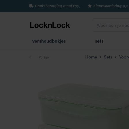
Gratis bezorging vanaf €75,-
Klantwaardering: 9,2
vershoudbakjes
sets
Home
Sets
Voor
Vorige