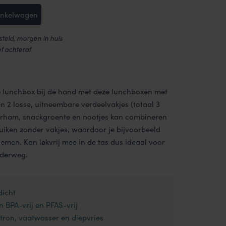
inkelwagen
teld, morgen in huis
of achteraf
de lunchbox bij de hand met deze lunchboxen met
 2 losse, uitneembare verdeelvakjes (totaal 3
erham, snackgroente en nootjes kan combineren
uiken zonder vakjes, waardoor je bijvoorbeeld
emen. Kan lekvrij mee in de tas dus ideaal voor
nderweg.
dicht
n BPA-vrij en PFAS-vrij
ron, vaatwasser en diepvries