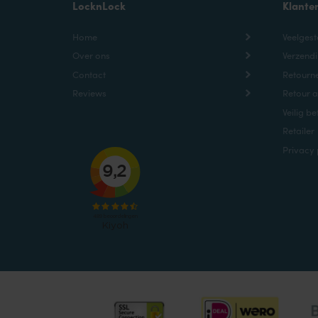
LocknLock
Klante
Home
Veelgest
Over ons
Verzendi
Contact
Retourne
Reviews
Retour 
Veilig be
Retailer
Privacy 