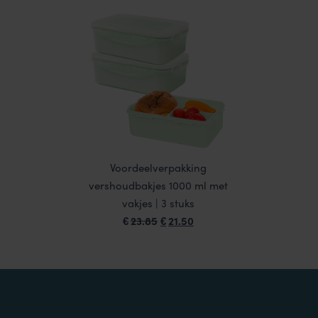
Voordeelverpakking
vershoudbakjes 1000 ml met
vakjes | 3 stuks
Oorspronkelijke
Huidige
23.85
21.50
€
€
prijs
prijs
was:
is:
€23.85.
€21.50.