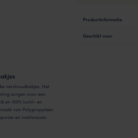
Productinformatie
Geschikt voor
bakjes
ijke vershoudbakjes. Het
chting zorgen voor een
uik en 100% lucht- en
gemaakt van Polypropyleen
iepvries en vaatwasser.