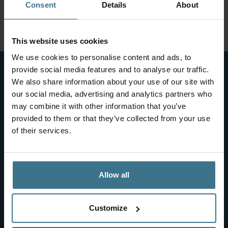
Consent
Details
About
Kom je er toch niet uit?
Neem gerust contact met ons op via
info@locklock.nl
of
bel 085 – 800 1800. Dan helpen wij je graag verder!
This website uses cookies
We use cookies to personalise content and ads, to
provide social media features and to analyse our traffic.
We also share information about your use of our site with
Schrijf je in voor onze nieuwsbrief en ontvang 10%
our social media, advertising and analytics partners who
korting
may combine it with other information that you’ve
provided to them or that they’ve collected from your use
of their services.
Allow all
Klantenservice
Veelgestelde vragen
Customize
Verzending in Nederland en België
Retourneren en garantie