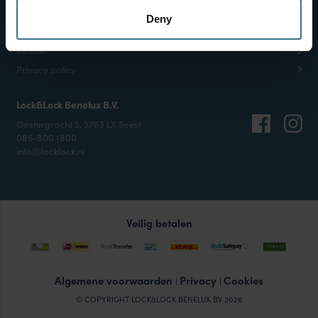
Retour aanmelden
Deny
Veilig betalen
Retailer
Privacy policy
Lock&Lock Benelux B.V.
Oostergracht 3, 3763 LX Soest
085-800 1800
info@locklock.nl
Veilig betalen
Algemene voorwaarden
Privacy
Cookies
|
|
© COPYRIGHT LOCK&LOCK BENELUX BV 2026