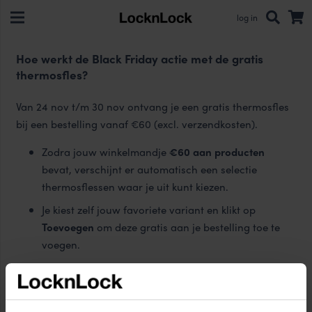
log in
Hoe werkt de Black Friday actie met de gratis
thermosfles?
Van 24 nov t/m 30 nov ontvang je een gratis thermosfles
bij een bestelling vanaf €60 (excl. verzendkosten).
Zodra jouw winkelmandje
€60 aan producten
bevat, verschijnt er automatisch een selectie
thermosflessen waar je uit kunt kiezen.
Je kiest zelf jouw favoriete variant en klikt op
Toevoegen
om deze gratis aan je bestelling toe te
voegen.
Je hoeft geen code in te voeren – de actie werkt helemaal
vanzelf.