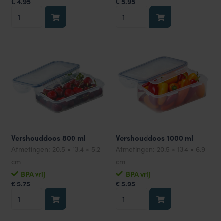
4.95
5.95
€
€
Vershouddoos
Vershouddoos
850
1100
ml
ml
aantal
aantal
Vershouddoos 800 ml
Vershouddoos 1000 ml
Afmetingen:
20.5 × 13.4 × 5.2
Afmetingen:
20.5 × 13.4 × 6.9
cm
cm
BPA vrij
BPA vrij
5.75
5.95
€
€
Vershouddoos
Vershouddoos
800
1000
ml
ml