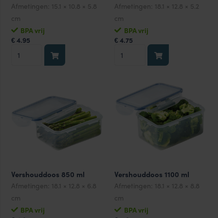
Afmetingen:
15.1 × 10.8 × 5.8
Afmetingen:
18.1 × 12.8 × 5.2
cm
cm
BPA vrij
BPA vrij
4.95
4.75
€
€
Botervloot
Vershouddoos
460
550
ml
ml
aantal
aantal
Vershouddoos 850 ml
Vershouddoos 1100 ml
Afmetingen:
18.1 × 12.8 × 6.8
Afmetingen:
18.1 × 12.8 × 8.8
cm
cm
BPA vrij
BPA vrij