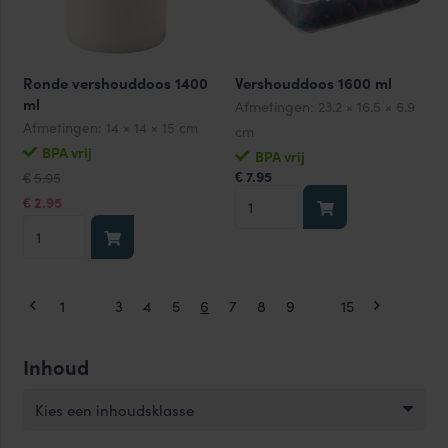
Ronde vershouddoos 1400
Vershouddoos 1600 ml
ml
Afmetingen:
23.2 × 16.5 × 6.9
Afmetingen:
14 × 14 × 15 cm
cm
BPA vrij
BPA vrij
Oorspronkelijke
Huidige
7.95
5.95
€
€
prijs
prijs
Vershouddoos
was:
is:
2.95
€
€5.95.
€2.95.
1600
Ronde
ml
vershouddoos
aantal
1400
ml
1
…
3
4
5
6
7
8
9
…
15
aantal
Inhoud
Kies een inhoudsklasse