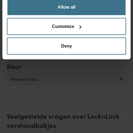
Materiaal
Allow all
Kies een materiaal
Customize
Kenmerken
Deny
Kies een kenmerk
Kleur
Kies een kleur
Veelgestelde vragen over LocknLock
vershoudbakjes