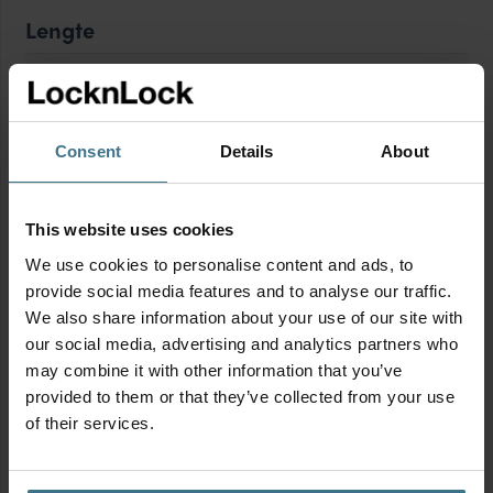
Lengte
Kies een lengte
Breedte
Consent
Details
About
Kies een breedte
This website uses cookies
Hoogte
We use cookies to personalise content and ads, to
provide social media features and to analyse our traffic.
Kies een hoogte
We also share information about your use of our site with
our social media, advertising and analytics partners who
may combine it with other information that you’ve
Vorm
provided to them or that they’ve collected from your use
of their services.
Kies een vorm