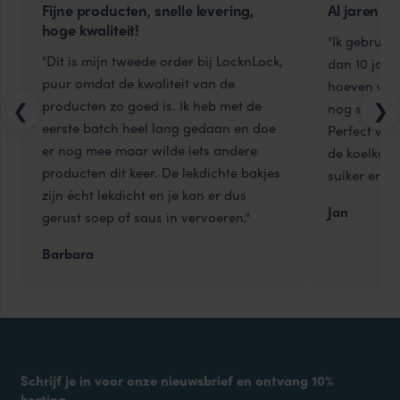
Fijne producten, snelle levering,
Al jaren ui
hoge kwaliteit!
"Ik gebruik
"Dit is mijn tweede order bij LocknLock,
dan 10 jaar
puur omdat de kwaliteit van de
hoeven weg
producten zo goed is. Ik heb met de
❮
❯
nog steeds 
eerste batch heel lang gedaan en doe
Perfect voo
er nog mee maar wilde iets andere
de koelkast
producten dit keer. De lekdichte bakjes
suiker en me
zijn écht lekdicht en je kan er dus
Jan
gerust soep of saus in vervoeren."
Barbara
Schrijf je in voor onze nieuwsbrief en ontvang 10%
korting