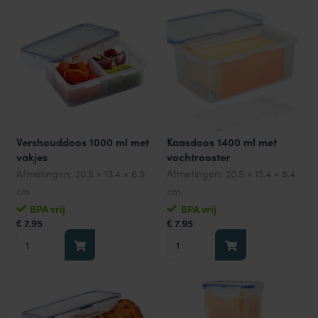
aantal
aantal
Vershouddoos 1000 ml met
Kaasdoos 1400 ml met
vakjes
vochtrooster
Afmetingen:
20.5 × 13.4 × 6.9
Afmetingen:
20.5 × 13.4 × 8.4
cm
cm
BPA vrij
BPA vrij
7.95
7.95
€
€
Vershouddoos
Kaasdoos
1000
1400
ml
ml
met
met
vakjes
vochtrooster