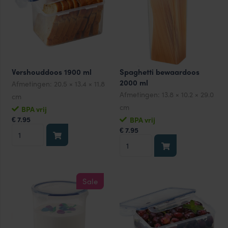
aantal
aantal
Vershouddoos 1900 ml
Spaghetti bewaardoos
2000 ml
Afmetingen:
20.5 × 13.4 × 11.8
Afmetingen:
13.8 × 10.2 × 29.0
cm
cm
BPA vrij
7.95
BPA vrij
€
Vershouddoos
7.95
€
Spaghetti
1900
bewaardoos
ml
2000
aantal
ml
Sale
aantal