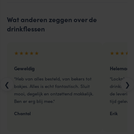
Wat anderen zeggen over de
drinkflessen
★★★★★
★★★★
Geweldig
Helemaal 
"Heb van alles besteld, van bekers tot
"LocknLock 
❮
❯
bakjes. Alles is echt fantastisch. Sluit
drinkflessen
mooi, degelijk en ontzettend makkelijk.
de levering
Ben er erg blij mee."
tijd gelever
Chantal
Erik