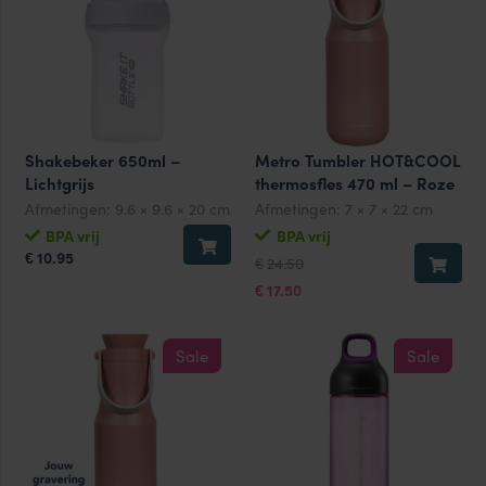
Shakebeker 650ml –
Metro Tumbler HOT&COOL
Lichtgrijs
thermosfles 470 ml – Roze
Afmetingen:
9.6 × 9.6 × 20 cm
Afmetingen:
7 × 7 × 22 cm
BPA vrij
BPA vrij
Oorspronkelijke
Huidige
10.95
€
24.50
€
prijs
prijs
was:
is:
17.50
€
€24.50.
€17.50.
Sale
Sale