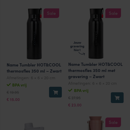
Sale
Sale
Name Tumbler HOT&COOL
Name Tumbler HOT&COOL
thermosfles 350 ml met
thermosfles 350 ml – Zwart
gravering – Zwart
Afmetingen:
6 × 6 × 20 cm
Afmetingen:
6 × 6 × 20 cm
BPA vrij
BPA vrij
Oorspronkelijke
Huidige
19.95
€
prijs
prijs
Oorspronkelijke
Huidige
27.95
€
was:
is:
15.00
prijs
prijs
€
€19.95.
€15.00.
was:
is:
23.00
€
€27.95.
€23.00.
Sale