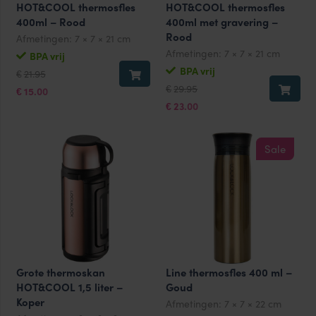
HOT&COOL thermosfles
HOT&COOL thermosfles
400ml – Rood
400ml met gravering –
Rood
Afmetingen:
7 × 7 × 21 cm
Afmetingen:
7 × 7 × 21 cm
BPA vrij
Oorspronkelijke
Huidige
BPA vrij
21.95
€
prijs
prijs
Oorspronkelijke
Huidige
29.95
was:
is:
€
15.00
€
prijs
prijs
€21.95.
€15.00.
was:
is:
23.00
€
€29.95.
€23.00.
Sale
Grote thermoskan
Line thermosfles 400 ml –
HOT&COOL 1,5 liter –
Goud
Koper
Afmetingen:
7 × 7 × 22 cm