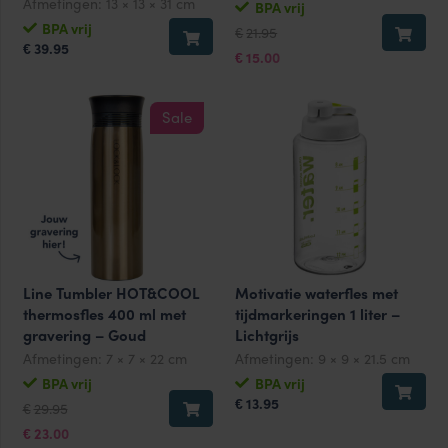
Afmetingen:
13 × 13 × 31 cm
BPA vrij
Oorspronkelijke
Huidige
BPA vrij
21.95
€
prijs
prijs
39.95
€
was:
is:
15.00
€
€21.95.
€15.00.
Sale
Line Tumbler HOT&COOL
Motivatie waterfles met
thermosfles 400 ml met
tijdmarkeringen 1 liter –
gravering – Goud
Lichtgrijs
Afmetingen:
7 × 7 × 22 cm
Afmetingen:
9 × 9 × 21.5 cm
BPA vrij
BPA vrij
Oorspronkelijke
Huidige
13.95
€
29.95
€
prijs
prijs
was:
is:
23.00
€
€29.95.
€23.00.