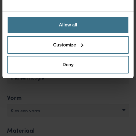
Kies een lengte
Allow all
Breedte
Kies een breedte
Customize
Hoogte
Deny
Kies een hoogte
Vorm
Kies een vorm
Materiaal