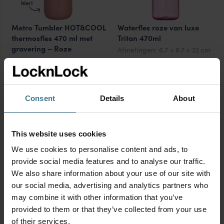
Metro Tumbler HOT&COOL
Waterfles roze van luxe
thermosfles 470 ml met
Tritan 470ml
gravering – Roze
Afmetingen:
6.7 × 6.7 × 22 cm
Afmetingen:
7 × 7 × 22 cm
BPA vrij
Oorspronkelijke
Huidige
BPA vrij
8.99
€
prijs
prijs
Oorspronkelijke
Huidige
32.50
€
was:
is:
3.95
€
prijs
prijs
€8.99.
€3.95.
was:
is:
25.50
Waterfles
Consent
Details
About
€
€32.50.
€25.50.
roze
van
This website uses cookies
luxe
1
2
3
Tritan
We use cookies to personalise content and ads, to
470ml
provide social media features and to analyse our traffic.
Inhoud
aantal
We also share information about your use of our site with
our social media, advertising and analytics partners who
Kies een inhoudsklasse
may combine it with other information that you’ve
provided to them or that they’ve collected from your use
Lengte
of their services.